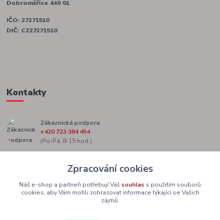
Dobroměřice 440 01
IČO: 27271510
DIČ: CZ27271510
Kontakty
Zákaznická podpora
+420 723 384 454
(Po-Pá, 8-15 hod.)
marketing@zacekag.cz
Zpracování cookies
Náš e-shop a partneři potřebují Váš
souhlas
s použitím souborů
cookies, aby Vám mohli zobrazovat informace týkající se Vašich
zájmů.