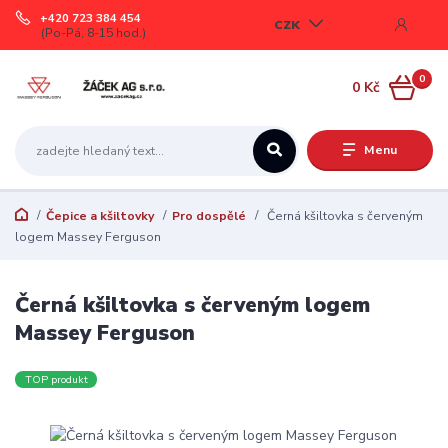
+420 723 384 454
CZK
(Po-Pá, 8-15 hod.)
0
0 Kč
Menu
Čepice a kšiltovky
Pro dospělé
Černá kšiltovka s červeným
logem Massey Ferguson
Černá kšiltovka s červeným logem
Massey Ferguson
TOP produkt