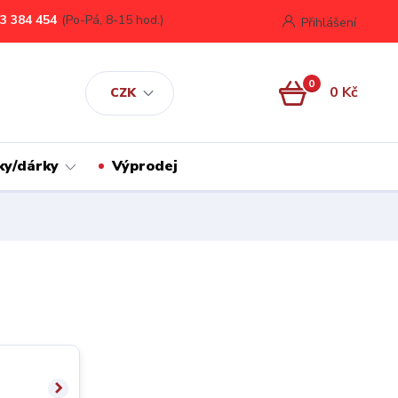
3 384 454
(Po-Pá, 8-15 hod.)
Přihlášení
0
0 Kč
CZK
ky/dárky
Výprodej