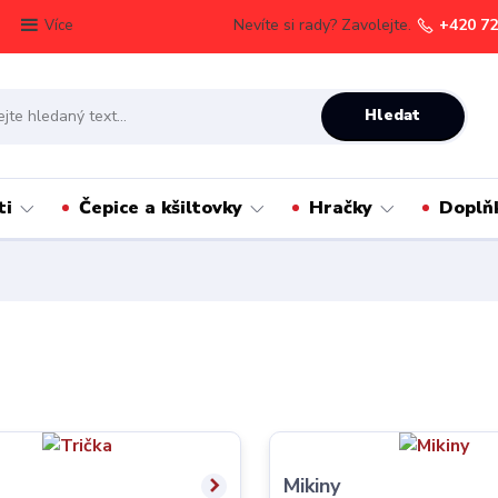
Nevíte si rady? Zavolejte.
+420 72
Více
Hledat
ti
Čepice a kšiltovky
Hračky
Doplň
Mikiny