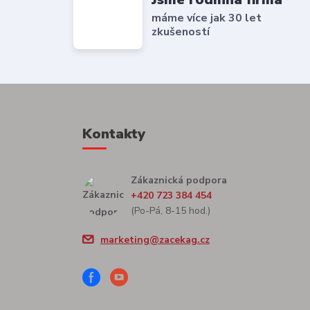
máme více jak 30 let
zkušeností
Kontakty
Zákaznická podpora
+420 723 384 454
(Po-Pá, 8-15 hod.)
marketing@zacekag.cz