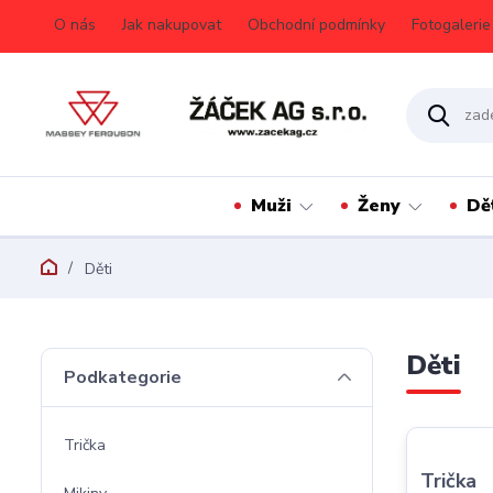
O nás
Jak nakupovat
Obchodní podmínky
Fotogalerie
Muži
Ženy
Dě
Děti
Děti
Podkategorie
Trička
Trička