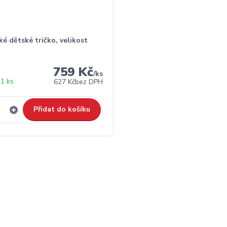
é dětské tričko, velikost
759 Kč
/
ks
1 ks
627 Kč
bez DPH
Přidat do košíku