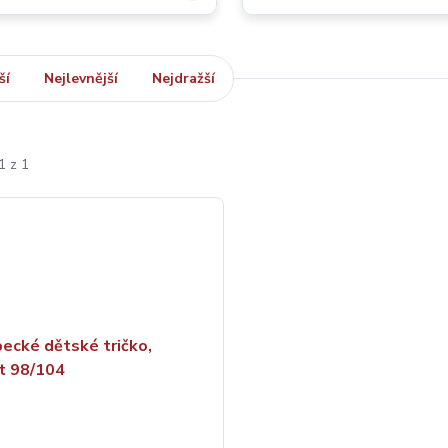
ší
Nejlevnější
Nejdražší
1 z 1