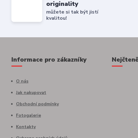
originality
můžete si tak být jistí
kvalitou!
Informace pro zákazníky
Nejčteně
O nás
Jak nakupovat
Obchodní podmínky
Fotogalerie
Kontakty