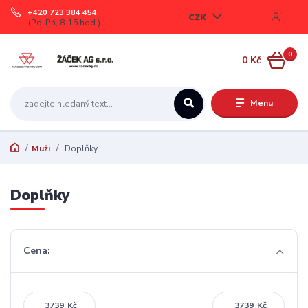
+420 723 384 454
CZK
(Po-Pá, 8-15 hod.)
0
0 Kč
Menu
Muži
Doplňky
Doplňky
Cena:
Kč
Kč