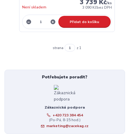
3 739 Kč
/
ks
Není skladem
3 090 Kč
bez DPH
Přidat do košíku
strana
z 1
Potřebujete poradit?
Zákaznická podpora
+420 723 384 454
(Po-Pá, 8-15 hod.)
marketing@zacekag.cz