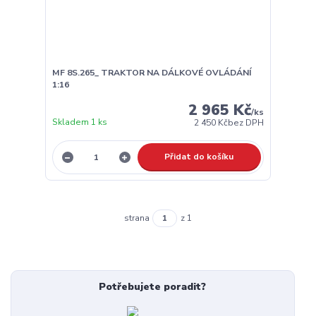
MF 8S.265_ TRAKTOR NA DÁLKOVÉ OVLÁDÁNÍ
1:16
2 965 Kč
/
ks
Skladem 1 ks
2 450 Kč
bez DPH
Přidat do košíku
strana
z 1
Potřebujete poradit?