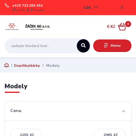
+420 723 384 454
CZK
(Po-Pá, 8-15 hod.)
0
0 Kč
Menu
Doplňky/dárky
Modely
Modely
Cena:
Kč
Kč