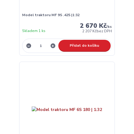
Model traktoru MF 9S .425 |1:32
2 670 Kč
/
ks
Skladem 1 ks
2 207 Kč
bez DPH
Přidat do košíku