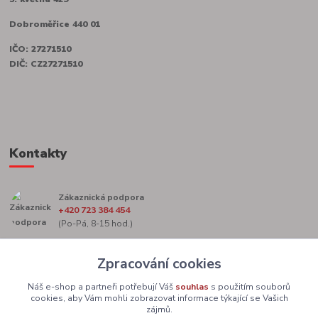
Dobroměřice 440 01
IČO: 27271510
DIČ: CZ27271510
Kontakty
Zákaznická podpora
+420 723 384 454
(Po-Pá, 8-15 hod.)
marketing@zacekag.cz
Zpracování cookies
Náš e-shop a partneři potřebují Váš
souhlas
s použitím souborů
cookies, aby Vám mohli zobrazovat informace týkající se Vašich
zájmů.