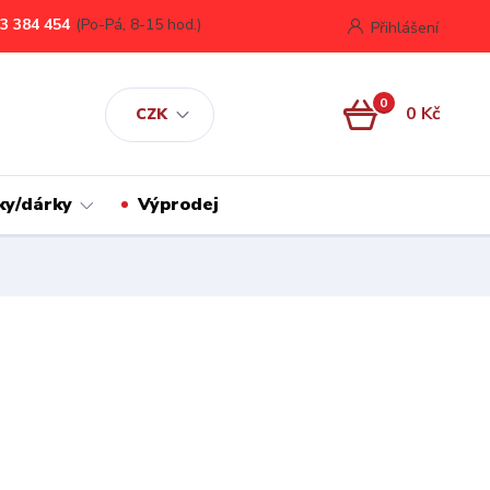
3 384 454
(Po-Pá, 8-15 hod.)
Přihlášení
0
0 Kč
CZK
ky/dárky
Výprodej