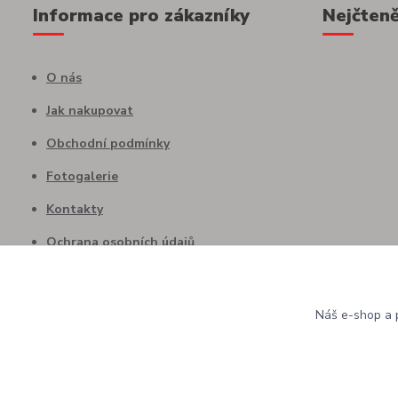
Informace pro zákazníky
Nejčteně
O nás
Jak nakupovat
Obchodní podmínky
Fotogalerie
Kontakty
Ochrana osobních údajů
Náš e-shop a p