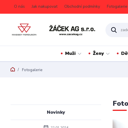
O nás
Jak nakupovat
Obchodní podmínky
Fotogalerie
Muži
Ženy
Dě
Fotogalerie
Foto
Novinky
22.01.2024