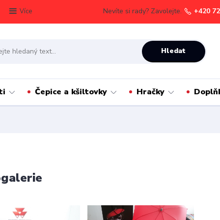
Nevíte si rady? Zavolejte.
+420 72
Více
Hledat
ti
Čepice a kšiltovky
Hračky
Doplň
galerie