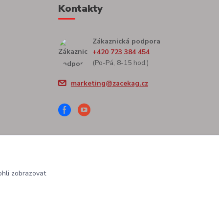
Kontakty
Zákaznická podpora
+420 723 384 454
(Po-Pá, 8-15 hod.)
marketing@zacekag.cz
hli zobrazovat