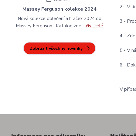
2 - V d
Massey Ferguson kolekce 2024
Nová kolekce oblečení a hraček 2024 od
3 - Pro
Massey Ferguson Katalog zde:
číst celé
4 - Zde
Zobrazit všechny novinky
5 - V n
6 - Dok
V přípa