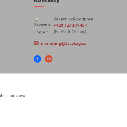
Kontakty
Zákaznická podpora
+420 723 384 454
(Po-Pá, 8-15 hod.)
marketing@zacekag.cz
hli zobrazovat