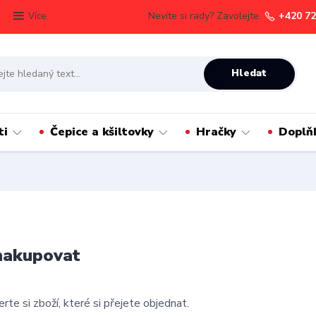
Nevíte si rady? Zavolejte.
+420 72
Více
Hledat
ti
Čepice a kšiltovky
Hračky
Doplň
nakupovat
erte si zboží, které si přejete objednat.