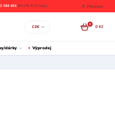
3 384 454
(Po-Pá, 8-15 hod.)
Přihlášení
0
0 Kč
CZK
ky/dárky
Výprodej