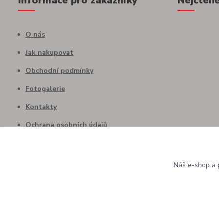
Informace pro zákazníky
Nejčteně
O nás
Jak nakupovat
Obchodní podmínky
Fotogalerie
Kontakty
Ochrana osobních údajů
Náš e-shop a p