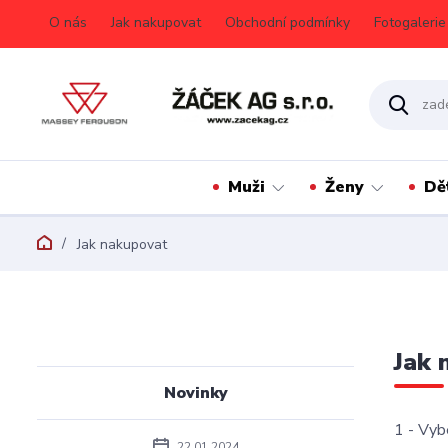
O nás
Jak nakupovat
Obchodní podmínky
Fotogalerie
Muži
Ženy
Dě
Jak nakupovat
Jak 
Novinky
1 - Vyb
22.01.2024