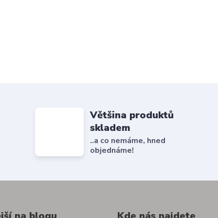
Většina produktů
skladem
..a co nemáme, hned
objednáme!
jší na blogu
Kde nás najdete