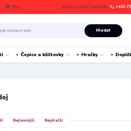
Nevíte si rady? Zavolejte.
+420 72
Více
Hledat
ti
Čepice a kšiltovky
Hračky
Doplň
dej
ší
Nejlevnější
Nejdražší