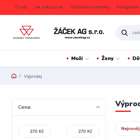
O nás
Jak nakupovat
Obchodní podmínky
Fotogalerie
Muži
Ženy
Dě
Výprodej
Výpro
Cena:
Nejnověj
Kč
Kč