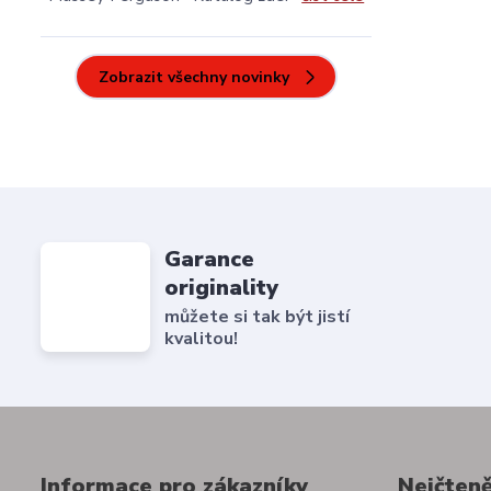
Zobrazit všechny novinky
Garance
originality
můžete si tak být jistí
kvalitou!
Informace pro zákazníky
Nejčteně