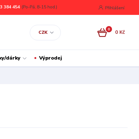
3 384 454
(Po-Pá, 8-15 hod.)
Přihlášení
0
0 Kč
CZK
ky/dárky
Výprodej