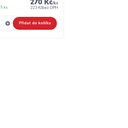
270 Kč
/
ks
5 ks
223 Kč
bez DPH
Přidat do košíku