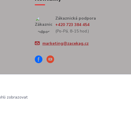
Zákaznická podpora
+420 723 384 454
(Po-Pá, 8-15 hod.)
marketing@zacekag.cz
hli zobrazovat