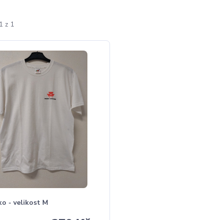
1 z 1
čko - velikost M