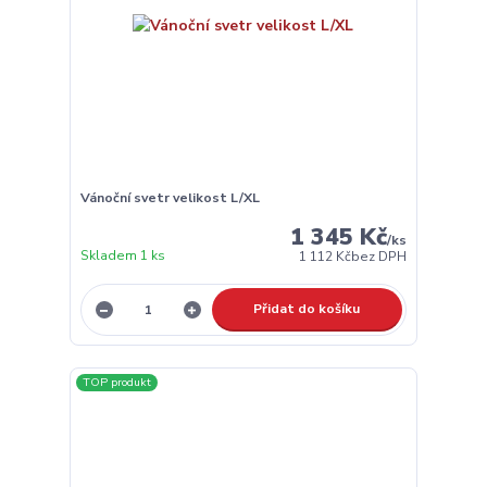
Vánoční svetr velikost L/XL
1 345 Kč
/
ks
Skladem 1 ks
1 112 Kč
bez DPH
Přidat do košíku
TOP produkt