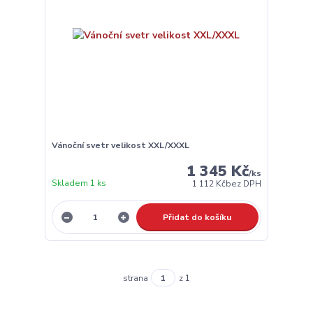
Vánoční svetr velikost XXL/XXXL
1 345 Kč
/
ks
Skladem 1 ks
1 112 Kč
bez DPH
Přidat do košíku
strana
z 1