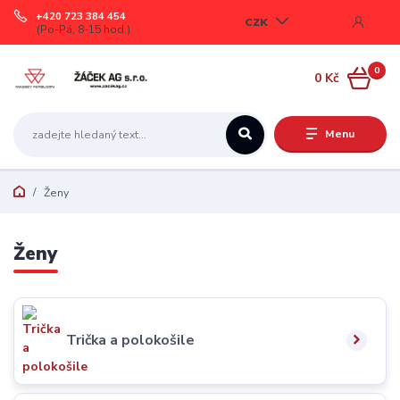
+420 723 384 454
CZK
(Po-Pá, 8-15 hod.)
0
0 Kč
Menu
Ženy
Ženy
Trička a polokošile