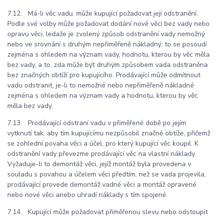
7.12. Má-li věc vadu, může kupující požadovat její odstranění.
Podle své volby může požadovat dodání nové věci bez vady nebo
opravu věci, ledaže je zvolený způsob odstranění vady nemožný
nebo ve srovnání s druhým nepřiměřeně nákladný; to se posoudí
zejména s ohledem na význam vady, hodnotu, kterou by věc měla
bez vady, a to, zda může být druhým způsobem vada odstraněna
bez značných obtíží pro kupujícího. Prodávající může odmítnout
vadu odstranit, je-li to nemožné nebo nepřiměřeně nákladné
zejména s ohledem na význam vady a hodnotu, kterou by věc
měla bez vady.
7.13. Prodávající odstraní vadu v přiměřené době po jejím
vytknutí tak, aby tím kupujícímu nezpůsobil značné obtíže, přičemž
se zohlední povaha věci a účel, pro který kupující věc koupil. K
odstranění vady převezme prodávající věc na vlastní náklady.
Vyžaduje-li to demontáž věci, jejíž montáž byla provedena v
souladu s povahou a účelem věci předtím, než se vada projevila,
prodávající provede demontáž vadné věci a montáž opravené
nebo nové věci anebo uhradí náklady s tím spojené.
7.14. Kupující může požadovat přiměřenou slevu nebo odstoupit