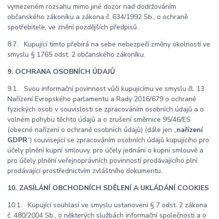
vymezeném rozsahu mimo jiné dozor nad dodržováním
občanského zákoníku a zákona č. 634/1992 Sb., o ochraně
spotřebitele, ve znění pozdějších předpisů.
8.7. Kupující tímto přebírá na sebe nebezpečí změny okolností ve
smyslu § 1765 odst. 2 občanského zákoníku.
9. OCHRANA OSOBNÍCH ÚDAJŮ
9.1. Svou informační povinnost vůči kupujícímu ve smyslu čl. 13
Nařízení Evropského parlamentu a Rady 2016/679 o ochraně
fyzických osob v souvislosti se zpracováním osobních údajů a o
volném pohybu těchto údajů a o zrušení směrnice 95/46/ES
(obecné nařízení o ochraně osobních údajů) (dále jen „
nařízení
GDPR
“) související se zpracováním osobních údajů kupujícího pro
účely plnění kupní smlouvy, pro účely jednání o kupní smlouvě a
pro účely plnění veřejnoprávních povinností prodávajícího plní
prodávající prostřednictvím zvláštního dokumentu.
10. ZASÍLÁNÍ OBCHODNÍCH SDĚLENÍ A UKLÁDÁNÍ COOKIES
10.1. Kupující souhlasí ve smyslu ustanovení § 7 odst. 2 zákona
č. 480/2004 Sb., o některých službách informační společnosti a o