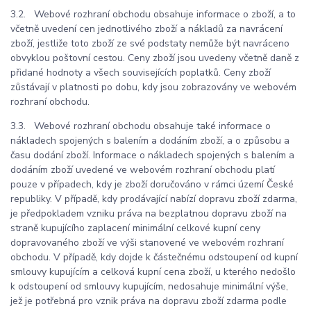
3.2. Webové rozhraní obchodu obsahuje informace o zboží, a to
včetně uvedení cen jednotlivého zboží a nákladů za navrácení
zboží, jestliže toto zboží ze své podstaty nemůže být navráceno
obvyklou poštovní cestou. Ceny zboží jsou uvedeny včetně daně z
přidané hodnoty a všech souvisejících poplatků. Ceny zboží
zůstávají v platnosti po dobu, kdy jsou zobrazovány ve webovém
rozhraní obchodu.
3.3. Webové rozhraní obchodu obsahuje také informace o
nákladech spojených s balením a dodáním zboží, a o způsobu a
času dodání zboží. Informace o nákladech spojených s balením a
dodáním zboží uvedené ve webovém rozhraní obchodu platí
pouze v případech, kdy je zboží doručováno v rámci území České
republiky. V případě, kdy prodávající nabízí dopravu zboží zdarma,
je předpokladem vzniku práva na bezplatnou dopravu zboží na
straně kupujícího zaplacení minimální celkové kupní ceny
dopravovaného zboží ve výši stanovené ve webovém rozhraní
obchodu. V případě, kdy dojde k částečnému odstoupení od kupní
smlouvy kupujícím a celková kupní cena zboží, u kterého nedošlo
k odstoupení od smlouvy kupujícím, nedosahuje minimální výše,
jež je potřebná pro vznik práva na dopravu zboží zdarma podle