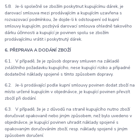
5.8. Je-li společně se zbožím poskytnut kupujícímu dárek, je
darovací smlouva mezi prodávajícím a kupujícím uzavřena s
rozvazovací podmínkou, že dojde-li k odstoupení od kupní
smlouvy kupujícím, pozbývá darovací smlouva ohledně takového
dárku účinnosti a kupující je povinen spolu se zbožím
prodávajícímu vrátit i poskytnutý dárek.
6. PŘEPRAVA A DODÁNÍ ZBOŽÍ
6.1. V případě, že je způsob dopravy smluven na základě
zvláštního požadavku kupujícího, nese kupující riziko a případné
dodatečné náklady spojené s tímto způsobem dopravy.
6.2. Je-li prodávající podle kupní smlouvy povinen dodat zboží na
místo určené kupujícím v objednávce, je kupující povinen převzít
zboží při dodání.
6.3. V případě, že je z důvodů na straně kupujícího nutno zboží
doručovat opakovaně nebo jiným způsobem, než bylo uvedeno v
objednávce, je kupující povinen uhradit náklady spojené s
opakovaným doručováním zboží, resp. náklady spojené s jiným
způsobem doručení.