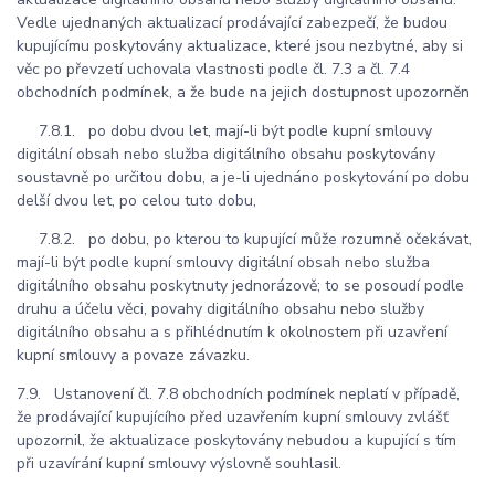
Vedle ujednaných aktualizací prodávající zabezpečí, že budou
kupujícímu poskytovány aktualizace, které jsou nezbytné, aby si
věc po převzetí uchovala vlastnosti podle čl. 7.3 a čl. 7.4
obchodních podmínek, a že bude na jejich dostupnost upozorněn
7.8.1. po dobu dvou let, mají-li být podle kupní smlouvy
digitální obsah nebo služba digitálního obsahu poskytovány
soustavně po určitou dobu, a je-li ujednáno poskytování po dobu
delší dvou let, po celou tuto dobu,
7.8.2. po dobu, po kterou to kupující může rozumně očekávat,
mají-li být podle kupní smlouvy digitální obsah nebo služba
digitálního obsahu poskytnuty jednorázově; to se posoudí podle
druhu a účelu věci, povahy digitálního obsahu nebo služby
digitálního obsahu a s přihlédnutím k okolnostem při uzavření
kupní smlouvy a povaze závazku.
7.9. Ustanovení čl. 7.8 obchodních podmínek neplatí v případě,
že prodávající kupujícího před uzavřením kupní smlouvy zvlášť
upozornil, že aktualizace poskytovány nebudou a kupující s tím
při uzavírání kupní smlouvy výslovně souhlasil.