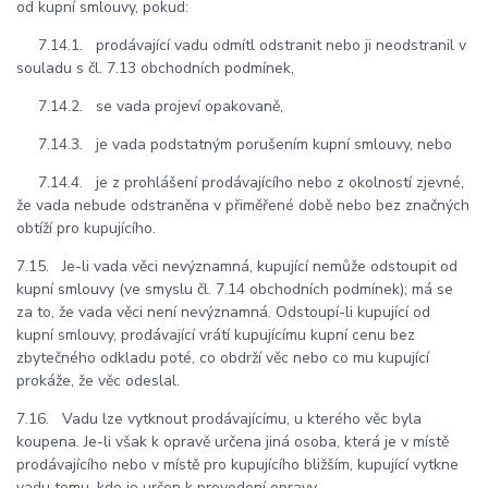
od kupní smlouvy, pokud:
7.14.1. prodávající vadu odmítl odstranit nebo ji neodstranil v
souladu s čl. 7.13 obchodních podmínek,
7.14.2. se vada projeví opakovaně,
7.14.3. je vada podstatným porušením kupní smlouvy, nebo
7.14.4. je z prohlášení prodávajícího nebo z okolností zjevné,
že vada nebude odstraněna v přiměřené době nebo bez značných
obtíží pro kupujícího.
7.15. Je-li vada věci nevýznamná, kupující nemůže odstoupit od
kupní smlouvy (ve smyslu čl. 7.14 obchodních podmínek); má se
za to, že vada věci není nevýznamná. Odstoupí-li kupující od
kupní smlouvy, prodávající vrátí kupujícímu kupní cenu bez
zbytečného odkladu poté, co obdrží věc nebo co mu kupující
prokáže, že věc odeslal.
7.16. Vadu lze vytknout prodávajícímu, u kterého věc byla
koupena. Je-li však k opravě určena jiná osoba, která je v místě
prodávajícího nebo v místě pro kupujícího bližším, kupující vytkne
vadu tomu, kdo je určen k provedení opravy.