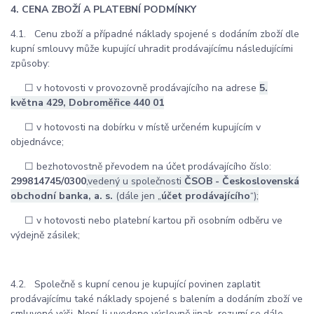
4. CENA ZBOŽÍ A PLATEBNÍ PODMÍNKY
4.1. Cenu zboží a případné náklady spojené s dodáním zboží dle
kupní smlouvy může kupující uhradit prodávajícímu následujícími
způsoby:
☐ v hotovosti v provozovně prodávajícího na adrese
5.
května 429, Dobroměřice 440 01
☐ v hotovosti na dobírku v místě určeném kupujícím v
objednávce;
☐ bezhotovostně převodem na účet prodávajícího číslo:
299814745/0300
,vedený u společnosti
ČSOB - Československá
obchodní banka, a. s.
(dále jen „
účet prodávajícího
“);
☐ v hotovosti nebo platební kartou při osobním odběru ve
výdejně zásilek;
4.2. Společně s kupní cenou je kupující povinen zaplatit
prodávajícímu také náklady spojené s balením a dodáním zboží ve
smluvené výši. Není-li uvedeno výslovně jinak, rozumí se dále