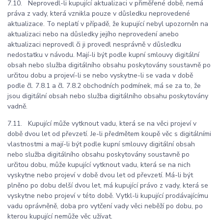
7.10. Neprovedl-li kupující aktualizaci v přiměřené době, nemá
práva z vady, která vznikla pouze v důsledku neprovedené
aktualizace. To neplatí v případě, že kupující nebyl upozorněn na
aktualizaci nebo na důsledky jejího neprovedení anebo
aktualizaci neprovedl či ji provedl nesprávně v důsledku
nedostatku v návodu. Mají-li být podle kupní smlouvy digitální
obsah nebo služba digitálního obsahu poskytovány soustavně po
určitou dobu a projeví-li se nebo vyskytne-li se vada v době
podle čl. 7.8.1 a čl. 7.8.2 obchodních podmínek, má se za to, že
jsou digitální obsah nebo služba digitálního obsahu poskytovány
vadně.
7.11. Kupující může vytknout vadu, která se na věci projeví v
době dvou let od převzetí. Je-li předmětem koupě věc s digitálními
vlastnostmi a mají-li být podle kupní smlouvy digitální obsah
nebo služba digitálního obsahu poskytovány soustavně po
určitou dobu, může kupující vytknout vadu, která se na nich
vyskytne nebo projeví v době dvou let od převzetí. Má-li být
plněno po dobu delší dvou let, má kupující právo z vady, která se
vyskytne nebo projeví v této době. Vytkl-li kupující prodávajícímu
vadu oprávněně, doba pro vytčení vady věci neběží po dobu, po
kterou kupující nemůže věc užívat.