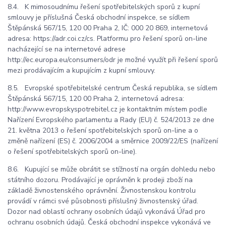
8.4. K mimosoudnímu řešení spotřebitelských sporů z kupní
smlouvy je příslušná Česká obchodní inspekce, se sídlem
Štěpánská 567/15, 120 00 Praha 2, IČ: 000 20 869, internetová
adresa: https://adr.coi.cz/cs. Platformu pro řešení sporů on-line
nacházející se na internetové adrese
http://ec.europa.eu/consumers/odr je možné využít při řešení sporů
mezi prodávajícím a kupujícím z kupní smlouvy.
8.5. Evropské spotřebitelské centrum Česká republika, se sídlem
Štěpánská 567/15, 120 00 Praha 2, internetová adresa:
http://www.evropskyspotrebitel.cz je kontaktním místem podle
Nařízení Evropského parlamentu a Rady (EU) č. 524/2013 ze dne
21. května 2013 o řešení spotřebitelských sporů on-line a o
změně nařízení (ES) č. 2006/2004 a směrnice 2009/22/ES (nařízení
o řešení spotřebitelských sporů on-line).
8.6. Kupující se může obrátit se stížností na orgán dohledu nebo
státního dozoru. Prodávající je oprávněn k prodeji zboží na
základě živnostenského oprávnění. Živnostenskou kontrolu
provádí v rámci své působnosti příslušný živnostenský úřad.
Dozor nad oblastí ochrany osobních údajů vykonává Úřad pro
ochranu osobních údajů. Česká obchodní inspekce vykonává ve