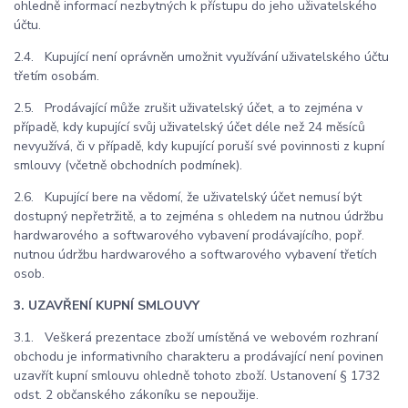
ohledně informací nezbytných k přístupu do jeho uživatelského
účtu.
2.4. Kupující není oprávněn umožnit využívání uživatelského účtu
třetím osobám.
2.5. Prodávající může zrušit uživatelský účet, a to zejména v
případě, kdy kupující svůj uživatelský účet déle než 24 měsíců
nevyužívá, či v případě, kdy kupující poruší své povinnosti z kupní
smlouvy (včetně obchodních podmínek).
2.6. Kupující bere na vědomí, že uživatelský účet nemusí být
dostupný nepřetržitě, a to zejména s ohledem na nutnou údržbu
hardwarového a softwarového vybavení prodávajícího, popř.
nutnou údržbu hardwarového a softwarového vybavení třetích
osob.
3. UZAVŘENÍ KUPNÍ SMLOUVY
3.1. Veškerá prezentace zboží umístěná ve webovém rozhraní
obchodu je informativního charakteru a prodávající není povinen
uzavřít kupní smlouvu ohledně tohoto zboží. Ustanovení § 1732
odst. 2 občanského zákoníku se nepoužije.