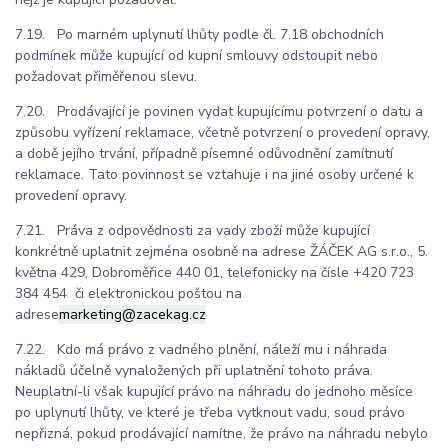
7.19. Po marném uplynutí lhůty podle čl. 7.18 obchodních
podmínek může kupující od kupní smlouvy odstoupit nebo
požadovat přiměřenou slevu.
7.20. Prodávající je povinen vydat kupujícímu potvrzení o datu a
způsobu vyřízení reklamace, včetně potvrzení o provedení opravy,
a době jejího trvání, případně písemné odůvodnění zamítnutí
reklamace. Tato povinnost se vztahuje i na jiné osoby určené k
provedení opravy.
7.21. Práva z odpovědnosti za vady zboží může kupující
konkrétně uplatnit zejména osobně na adrese ŽÁČEK AG s.r.o., 5.
května 429, Dobroměřice 440 01, telefonicky na čísle +420 723
384 454 či elektronickou poštou na
adrese
marketing@zacekag.cz
7.22. Kdo má právo z vadného plnění, náleží mu i náhrada
nákladů účelně vynaložených při uplatnění tohoto práva.
Neuplatní-li však kupující právo na náhradu do jednoho měsíce
po uplynutí lhůty, ve které je třeba vytknout vadu, soud právo
nepřizná, pokud prodávající namítne, že právo na náhradu nebylo