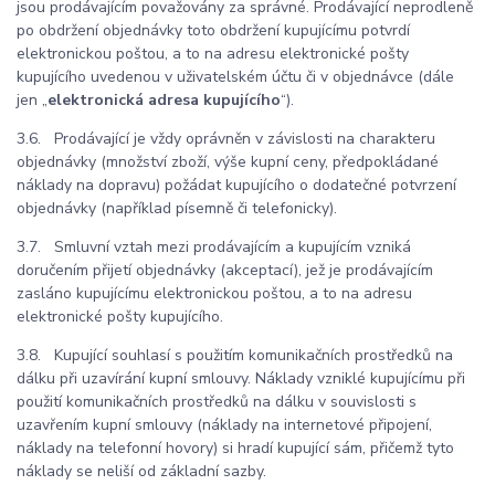
jsou prodávajícím považovány za správné. Prodávající neprodleně
po obdržení objednávky toto obdržení kupujícímu potvrdí
elektronickou poštou, a to na adresu elektronické pošty
kupujícího uvedenou v uživatelském účtu či v objednávce (dále
jen „
elektronická adresa kupujícího
“).
3.6. Prodávající je vždy oprávněn v závislosti na charakteru
objednávky (množství zboží, výše kupní ceny, předpokládané
náklady na dopravu) požádat kupujícího o dodatečné potvrzení
objednávky (například písemně či telefonicky).
3.7. Smluvní vztah mezi prodávajícím a kupujícím vzniká
doručením přijetí objednávky (akceptací), jež je prodávajícím
zasláno kupujícímu elektronickou poštou, a to na adresu
elektronické pošty kupujícího.
3.8. Kupující souhlasí s použitím komunikačních prostředků na
dálku při uzavírání kupní smlouvy. Náklady vzniklé kupujícímu při
použití komunikačních prostředků na dálku v souvislosti s
uzavřením kupní smlouvy (náklady na internetové připojení,
náklady na telefonní hovory) si hradí kupující sám, přičemž tyto
náklady se neliší od základní sazby.