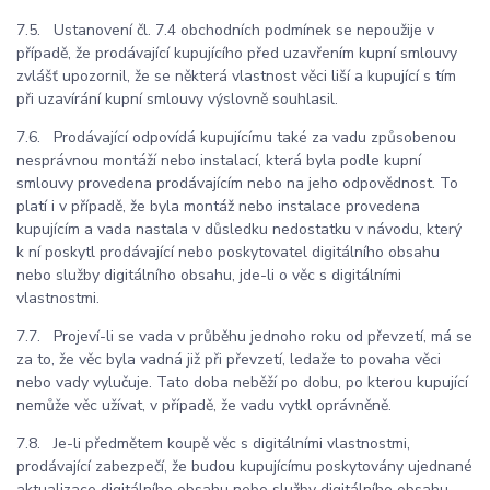
7.5. Ustanovení čl. 7.4 obchodních podmínek se nepoužije v
případě, že prodávající kupujícího před uzavřením kupní smlouvy
zvlášť upozornil, že se některá vlastnost věci liší a kupující s tím
při uzavírání kupní smlouvy výslovně souhlasil.
7.6. Prodávající odpovídá kupujícímu také za vadu způsobenou
nesprávnou montáží nebo instalací, která byla podle kupní
smlouvy provedena prodávajícím nebo na jeho odpovědnost. To
platí i v případě, že byla montáž nebo instalace provedena
kupujícím a vada nastala v důsledku nedostatku v návodu, který
k ní poskytl prodávající nebo poskytovatel digitálního obsahu
nebo služby digitálního obsahu, jde-li o věc s digitálními
vlastnostmi.
7.7. Projeví-li se vada v průběhu jednoho roku od převzetí, má se
za to, že věc byla vadná již při převzetí, ledaže to povaha věci
nebo vady vylučuje. Tato doba neběží po dobu, po kterou kupující
nemůže věc užívat, v případě, že vadu vytkl oprávněně.
7.8. Je-li předmětem koupě věc s digitálními vlastnostmi,
prodávající zabezpečí, že budou kupujícímu poskytovány ujednané
aktualizace digitálního obsahu nebo služby digitálního obsahu.