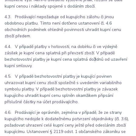
kupní cenou i náklady spojené s dodáním zboží.
4.3. Prodávající nepožaduje od kupujícího zálohu či jinou
obdobnou platbu. Tímto není dotčeno ustanovení čl. 4.6
obchodních podmínek ohledně povinnosti uhradit kupní cenu
zboží předem.
4.4. V případě platby v hotovosti, na dobírku či ve výdejně
zásilek je kupní cena splatná při převzetí zboží. V případě
bezhotovostní platby je kupní cena splatná do
3
dnů od uzavření
kupní smlouvy.
4.5. V případě bezhotovostní platby je kupující povinen
uhrazovat kupní cenu zboží společně s uvedením variabilního
symbolu platby. V případě bezhotovostní platby je závazek
kupujícího uhradit kupní cenu splněn okamžikem připsání
příslušné částky na účet prodávajícího.
4.6. Prodávající je oprávněn, zejména v případě, že ze strany
kupujícího nedojde k dodatečnému potvrzení objednávky (čl. 3.6),
požadovat uhrazení celé kupní ceny ještě před odesláním zboží
kupujícímu. Ustanovení § 2119 odst. 1 občanského zákoníku se