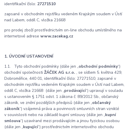
identifikační číslo:
27271510
zapsané v obchodním rejstříku vedeném Krajským soudem v Ústí
nad Labem, oddíl C, vložka 21668
pro prodej zboží prostřednictvím on-line obchodu umístěného na
internetové adrese
www.zacekag.cz
1. ÚVODNÍ USTANOVENÍ
1.1. Tyto obchodní podmínky (dále jen „
obchodní podmínky
“)
obchodní společnosti
ŽÁČEK AG s.r.o.
, se sídl
em 5. května 429,
Dobroměřice, 440 01
, identifikační číslo: 27271510, zapsané v
obchodním rejstříku vedeném Krajským soudem v Ústí nad Labem,
oddíl C, vložka 21668 (dále jen „
prodávající
“) upravují v souladu
s ustanovením § 1751 odst. 1 zákona č. 89/2012 Sb., občanský
zákoník, ve znění pozdějších předpisů (dále jen „
občanský
zákoník
“) vzájemná práva a povinnosti smluvních stran vzniklé
v souvislosti nebo na základě kupní smlouvy (dále jen „
kupní
smlouva
“) uzavírané mezi prodávajícím a jinou fyzickou osobou
(dále jen „
kupující
“) prostřednictvím internetového obchodu