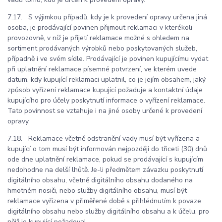
7.17. S výjimkou případů, kdy je k provedení opravy určena jiná
osoba, je prodávající povinen přijmout reklamaci v kterékoli
provozovně, v níž je přijetí reklamace možné s ohledem na
sortiment prodávaných výrobků nebo poskytovaných služeb,
případně i ve svém sídle. Prodávající je povinen kupujícímu vydat
při uplatnění reklamace písemné potvrzení, ve kterém uvede
datum, kdy kupující reklamaci uplatnil, co je jejím obsahem, jaký
způsob vyřízení reklamace kupující požaduje a kontaktní údaje
kupujícího pro účely poskytnutí informace o vyřízení reklamace.
Tato povinnost se vztahuje i na jiné osoby určené k provedení
opravy.
7.18. Reklamace včetně odstranění vady musí být vyřízena a
kupující o tom musí být informován nejpozději do třiceti (30) dnů
ode dne uplatnění reklamace, pokud se prodávající s kupujícím
nedohodne na delší lhůtě. Je-li předmětem závazku poskytnutí
digitálního obsahu, včetně digitálního obsahu dodaného na
hmotném nosiči, nebo služby digitálního obsahu, musí být
reklamace vyřízena v přiměřené době s přihlédnutím k povaze
digitálního obsahu nebo služby digitálního obsahu a k účelu, pro
nějž je kupující požadoval.