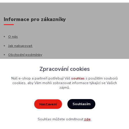
Informace pro zákazníky
O nás
Jak nakupovat
Obchodní podmínky
Fotogalerie
Zpracování cookies
Kontakty
Náš e-shop a partneři potřebují Váš
souhlas
s použitím souborů
Ochrana osobních údajů
cookies, aby Vám mohli zobrazovat informace týkající se Vašich
zájmů.
Nejčtenější na blogu
Souhlasím
Nastavení
Souhlas můžete odmítnout
zde
.
Kde nás najdete