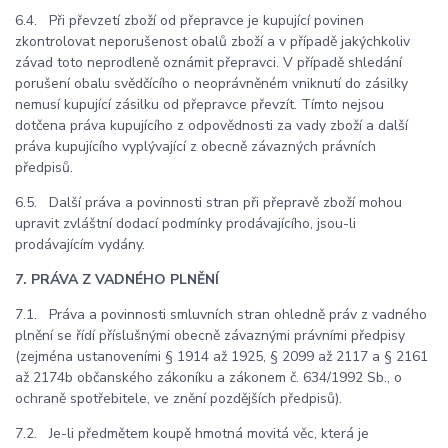
6.4. Při převzetí zboží od přepravce je kupující povinen
zkontrolovat neporušenost obalů zboží a v případě jakýchkoliv
závad toto neprodleně oznámit přepravci. V případě shledání
porušení obalu svědčícího o neoprávněném vniknutí do zásilky
nemusí kupující zásilku od přepravce převzít. Tímto nejsou
dotčena práva kupujícího z odpovědnosti za vady zboží a další
práva kupujícího vyplývající z obecně závazných právních
předpisů.
6.5. Další práva a povinnosti stran při přepravě zboží mohou
upravit zvláštní dodací podmínky prodávajícího, jsou-li
prodávajícím vydány.
7. PRÁVA Z VADNÉHO PLNĚNÍ
7.1. Práva a povinnosti smluvních stran ohledně práv z vadného
plnění se řídí příslušnými obecně závaznými právními předpisy
(zejména ustanoveními § 1914 až 1925, § 2099 až 2117 a § 2161
až 2174b občanského zákoníku a zákonem č. 634/1992 Sb., o
ochraně spotřebitele, ve znění pozdějších předpisů).
7.2. Je-li předmětem koupě hmotná movitá věc, která je