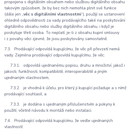
propojena s digitálním obsahem nebo službou digitálního obsahu
takovým způsobem, že by bez nich nemohla plnit své funkce
(dále jen „
věc s digitálními vlastnostmi
“), použijí se ustanovení
ohledně odpovědnosti za vady prodávajícího také na poskytování
digitálního obsahu nebo služby digitálního obsahu, i když je
poskytuje třetí osoba. To neplatí, je-li z obsahu kupní smlouvy
i z povahy věci zjevné, že jsou poskytovány samostatně.
7.3. Prodávající odpovídá kupujícímu, že věc při převzetí nemá
vady. Zejména prodávající odpovídá kupujícímu, že věc:
7.3.1. odpovídá ujednanému popisu, druhu a množství, jakož i
jakosti, funkčnosti, kompatibilitě, interoperabilitě a jiným
ujednaným vlastnostem,
7.3.2. je vhodná k účelu, pro který ji kupující požaduje a s nímž
prodávající souhlasil, a
7.3.3. je dodána s ujednaným příslušenstvím a pokyny k
použití, včetně návodu k montáži nebo instalaci.
7.4. Prodávající odpovídá kupujícímu, že vedle ujednaných
vlastností: