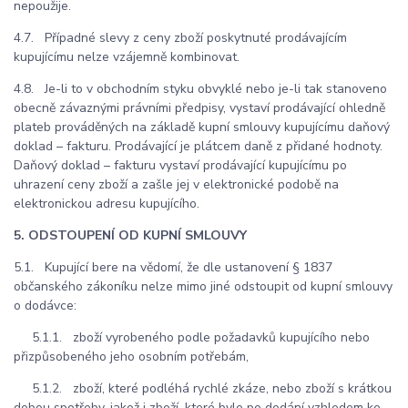
nepoužije.
4.7. Případné slevy z ceny zboží poskytnuté prodávajícím
kupujícímu nelze vzájemně kombinovat.
4.8. Je-li to v obchodním styku obvyklé nebo je-li tak stanoveno
obecně závaznými právními předpisy, vystaví prodávající ohledně
plateb prováděných na základě kupní smlouvy kupujícímu daňový
doklad – fakturu. Prodávající je plátcem daně z přidané hodnoty.
Daňový doklad – fakturu vystaví prodávající kupujícímu po
uhrazení ceny zboží a zašle jej v elektronické podobě na
elektronickou adresu kupujícího.
5. ODSTOUPENÍ OD KUPNÍ SMLOUVY
5.1. Kupující bere na vědomí, že dle ustanovení § 1837
občanského zákoníku nelze mimo jiné odstoupit od kupní smlouvy
o dodávce:
5.1.1. zboží vyrobeného podle požadavků kupujícího nebo
přizpůsobeného jeho osobním potřebám,
5.1.2. zboží, které podléhá rychlé zkáze, nebo zboží s krátkou
dobou spotřeby, jakož i zboží, které bylo po dodání vzhledem ke