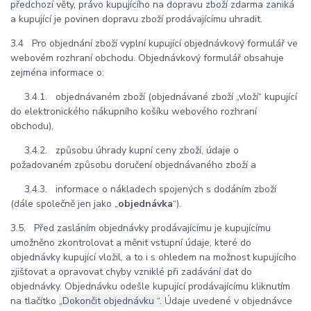
předchozí věty, právo kupujícího na dopravu zboží zdarma zaniká
a kupující je povinen dopravu zboží prodávajícímu uhradit.
3.4 Pro objednání zboží vyplní kupující objednávkový formulář ve
webovém rozhraní obchodu. Objednávkový formulář obsahuje
zejména informace o:
3.4.1. objednávaném zboží (objednávané zboží „vloží“ kupující
do elektronického nákupního košíku webového rozhraní
obchodu),
3.4.2. způsobu úhrady kupní ceny zboží, údaje o
požadovaném způsobu doručení objednávaného zboží a
3.4.3. informace o nákladech spojených s dodáním zboží
(dále společně jen jako „
objednávka
“).
3.5. Před zasláním objednávky prodávajícímu je kupujícímu
umožněno zkontrolovat a měnit vstupní údaje, které do
objednávky kupující vložil, a to i s ohledem na možnost kupujícího
zjišťovat a opravovat chyby vzniklé při zadávání dat do
objednávky. Objednávku odešle kupující prodávajícímu kliknutím
na tlačítko
„Dokončit objednávku “.
Údaje uvedené v objednávce