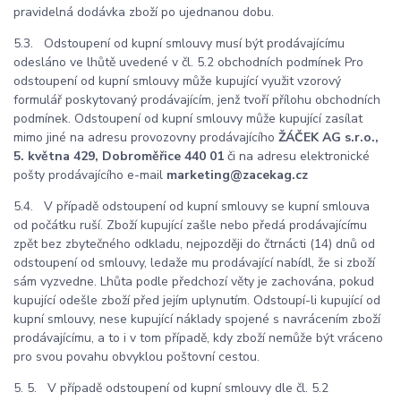
pravidelná dodávka zboží po ujednanou dobu.
5.3. Odstoupení od kupní smlouvy musí být prodávajícímu
odesláno ve lhůtě uvedené v čl. 5.2 obchodních podmínek Pro
odstoupení od kupní smlouvy může kupující využit vzorový
formulář poskytovaný prodávajícím, jenž tvoří přílohu obchodních
podmínek. Odstoupení od kupní smlouvy může kupující zasílat
mimo jiné na adresu provozovny prodávajícího
ŽÁČEK AG s.r.o.,
5. května 429, Dobroměřice 440 01
či na adresu elektronické
pošty prodávajícího e-mail
marketing@zacekag.cz
5.4. V případě odstoupení od kupní smlouvy se kupní smlouva
od počátku ruší. Zboží kupující zašle nebo předá prodávajícímu
zpět bez zbytečného odkladu, nejpozději do čtrnácti (14) dnů od
odstoupení od smlouvy, ledaže mu prodávající nabídl, že si zboží
sám vyzvedne. Lhůta podle předchozí věty je zachována, pokud
kupující odešle zboží před jejím uplynutím. Odstoupí-li kupující od
kupní smlouvy, nese kupující náklady spojené s navrácením zboží
prodávajícímu, a to i v tom případě, kdy zboží nemůže být vráceno
pro svou povahu obvyklou poštovní cestou.
5. 5. V případě odstoupení od kupní smlouvy dle čl. 5.2