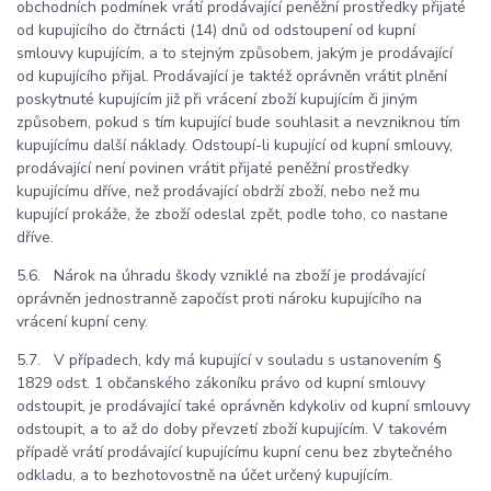
obchodních podmínek vrátí prodávající peněžní prostředky přijaté
od kupujícího do čtrnácti (14) dnů od odstoupení od kupní
smlouvy kupujícím, a to stejným způsobem, jakým je prodávající
od kupujícího přijal. Prodávající je taktéž oprávněn vrátit plnění
poskytnuté kupujícím již při vrácení zboží kupujícím či jiným
způsobem, pokud s tím kupující bude souhlasit a nevzniknou tím
kupujícímu další náklady. Odstoupí-li kupující od kupní smlouvy,
prodávající není povinen vrátit přijaté peněžní prostředky
kupujícímu dříve, než prodávající obdrží zboží, nebo než mu
kupující prokáže, že zboží odeslal zpět, podle toho, co nastane
dříve.
5.6. Nárok na úhradu škody vzniklé na zboží je prodávající
oprávněn jednostranně započíst proti nároku kupujícího na
vrácení kupní ceny.
5.7. V případech, kdy má kupující v souladu s ustanovením §
1829 odst. 1 občanského zákoníku právo od kupní smlouvy
odstoupit, je prodávající také oprávněn kdykoliv od kupní smlouvy
odstoupit, a to až do doby převzetí zboží kupujícím. V takovém
případě vrátí prodávající kupujícímu kupní cenu bez zbytečného
odkladu, a to bezhotovostně na účet určený kupujícím.