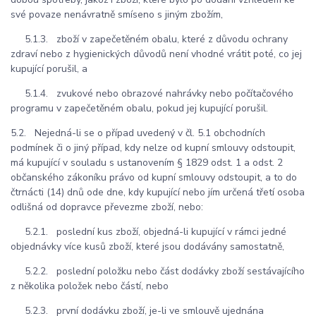
své povaze nenávratně smíseno s jiným zbožím,
5.1.3. zboží v zapečetěném obalu, které z důvodu ochrany
zdraví nebo z hygienických důvodů není vhodné vrátit poté, co jej
kupující porušil, a
5.1.4. zvukové nebo obrazové nahrávky nebo počítačového
programu v zapečetěném obalu, pokud jej kupující porušil.
5.2. Nejedná-li se o případ uvedený v čl. 5.1 obchodních
podmínek či o jiný případ, kdy nelze od kupní smlouvy odstoupit,
má kupující v souladu s ustanovením § 1829 odst. 1 a odst. 2
občanského zákoníku právo od kupní smlouvy odstoupit, a to do
čtrnácti (14) dnů ode dne, kdy kupující nebo jím určená třetí osoba
odlišná od dopravce převezme zboží, nebo:
5.2.1. poslední kus zboží, objedná-li kupující v rámci jedné
objednávky více kusů zboží, které jsou dodávány samostatně,
5.2.2. poslední položku nebo část dodávky zboží sestávajícího
z několika položek nebo částí, nebo
5.2.3. první dodávku zboží, je-li ve smlouvě ujednána