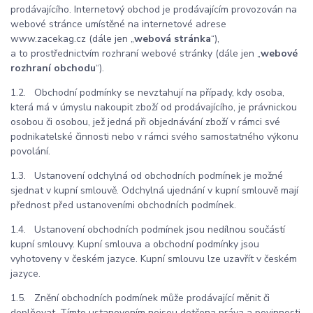
prodávajícího. Internetový obchod je prodávajícím provozován na
webové stránce umístěné na internetové adrese
www.zacekag.cz (dále jen „
webová stránka
“),
a to prostřednictvím rozhraní webové stránky (dále jen „
webové
rozhraní obchodu
“).
1.2. Obchodní podmínky se nevztahují na případy, kdy osoba,
která má v úmyslu nakoupit zboží od prodávajícího, je právnickou
osobou či osobou, jež jedná při objednávání zboží v rámci své
podnikatelské činnosti nebo v rámci svého samostatného výkonu
povolání.
1.3. Ustanovení odchylná od obchodních podmínek je možné
sjednat v kupní smlouvě. Odchylná ujednání v kupní smlouvě mají
přednost před ustanoveními obchodních podmínek.
1.4. Ustanovení obchodních podmínek jsou nedílnou součástí
kupní smlouvy. Kupní smlouva a obchodní podmínky jsou
vyhotoveny v českém jazyce. Kupní smlouvu lze uzavřít v českém
jazyce.
1.5. Znění obchodních podmínek může prodávající měnit či
doplňovat. Tímto ustanovením nejsou dotčena práva a povinnosti