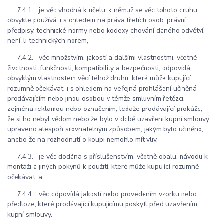
7.4.1. je věc vhodná k účelu, k němuž se věc tohoto druhu
obvykle používá, i s ohledem na práva třetích osob, právní
předpisy, technické normy nebo kodexy chování daného odvětví,
není-li technických norem,
7.4.2. věc množstvím, jakostí a dalšími vlastnostmi, včetně
životnosti, funkčnosti, kompatibility a bezpečnosti, odpovídá
obvyklým vlastnostem věcí téhož druhu, které může kupující
rozumně očekávat, i s ohledem na veřejná prohlášení učiněná
prodávajícím nebo jinou osobou v témže smluvním řetězci,
zejména reklamou nebo označením, ledaže prodávající prokáže,
že si ho nebyl vědom nebo že bylo v době uzavření kupní smlouvy
upraveno alespoň srovnatelným způsobem, jakým bylo učiněno,
anebo že na rozhodnutí o koupi nemohlo mít vliv,
7.4.3. je věc dodána s příslušenstvím, včetně obalu, návodu k
montáži a jiných pokynů k použití, které může kupující rozumně
očekávat, a
7.4.4. věc odpovídá jakostí nebo provedením vzorku nebo
předloze, které prodávající kupujícímu poskytl před uzavřením
kupní smlouvy.