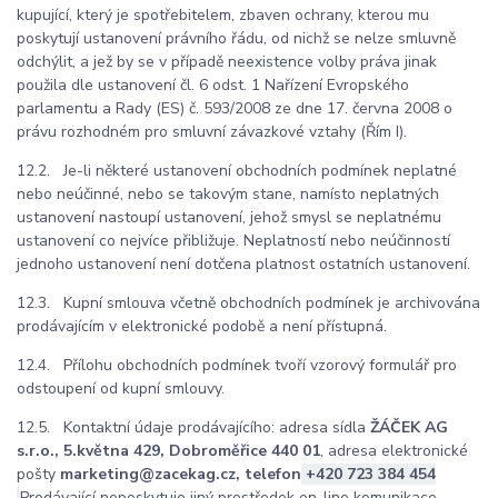
kupující, který je spotřebitelem, zbaven ochrany, kterou mu
poskytují ustanovení právního řádu, od nichž se nelze smluvně
odchýlit, a jež by se v případě neexistence volby práva jinak
použila dle ustanovení čl. 6 odst. 1 Nařízení Evropského
parlamentu a Rady (ES) č. 593/2008 ze dne 17. června 2008 o
právu rozhodném pro smluvní závazkové vztahy (Řím I).
12.2. Je-li některé ustanovení obchodních podmínek neplatné
nebo neúčinné, nebo se takovým stane, namísto neplatných
ustanovení nastoupí ustanovení, jehož smysl se neplatnému
ustanovení co nejvíce přibližuje. Neplatností nebo neúčinností
jednoho ustanovení není dotčena platnost ostatních ustanovení.
12.3. Kupní smlouva včetně obchodních podmínek je archivována
prodávajícím v elektronické podobě a není přístupná.
12.4. Přílohu obchodních podmínek tvoří vzorový formulář pro
odstoupení od kupní smlouvy.
12.5. Kontaktní údaje prodávajícího: adresa sídla
ŽÁČEK AG
s.r.o., 5.května 429, Dobroměřice 440 01
, adresa elektronické
pošty
marketing@zacekag.cz, telefon
+420 723 384 454
.
Prodávající neposkytuje jiný prostředek on-line komunikace.