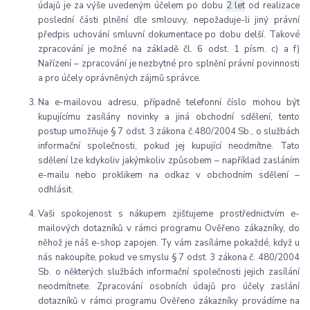
údajů je za výše uvedeným účelem po dobu
2 let
od realizace
poslední části plnění dle smlouvy, nepožaduje-li jiný právní
předpis uchování smluvní dokumentace po dobu delší. Takové
zpracování je možné na základě čl. 6 odst. 1 písm. c) a f)
Nařízení – zpracování je nezbytné pro splnění právní povinnosti
a pro účely oprávněných zájmů správce.
Na e-mailovou adresu, případně telefonní číslo mohou být
kupujícímu zasílány novinky a jiná obchodní sdělení, tento
postup umožňuje § 7 odst. 3 zákona č.480/2004 Sb., o službách
informační společnosti, pokud jej kupující neodmítne. Tato
sdělení lze kdykoliv jakýmkoliv způsobem – například zasláním
e-mailu nebo proklikem na odkaz v obchodním sdělení –
odhlásit.
Vaši spokojenost s nákupem zjišťujeme prostřednictvím e-
mailových dotazníků v rámci programu Ověřeno zákazníky, do
něhož je náš e-shop zapojen. Ty vám zasíláme pokaždé, když u
nás nakoupíte, pokud ve smyslu § 7 odst. 3 zákona č. 480/2004
Sb. o některých službách informační společnosti jejich zasílání
neodmítnete. Zpracování osobních údajů pro účely zaslání
dotazníků v rámci programu Ověřeno zákazníky provádíme na