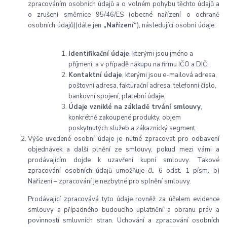
zpracováním osobních údajů a o volném pohybu těchto údajů a
o zrušení směrnice 95/46/ES (obecné nařízení o ochraně
osobních údajů)(dále jen
„Nařízení“
), následující osobní údaje:
Identifikační údaje
, kterými jsou jméno a
příjmení, a v případě nákupu na firmu IČO a DIČ;
Kontaktní údaje
, kterými jsou e-mailová adresa,
poštovní adresa, fakturační adresa, telefonní číslo,
bankovní spojení, platební údaje.
Údaje vzniklé na základě trvání smlouvy
,
konkrétně zakoupené produkty, objem
poskytnutých služeb a zákaznický segment.
Výše uvedené osobní údaje je nutné zpracovat pro odbavení
objednávek a další plnění ze smlouvy, pokud mezi vámi a
prodávajícím dojde k uzavření kupní smlouvy. Takové
zpracování osobních údajů umožňuje čl. 6 odst. 1 písm. b)
Nařízení – zpracování je nezbytné pro splnění smlouvy.
Prodávající zpracovává tyto údaje rovněž za účelem evidence
smlouvy a případného budoucího uplatnění a obranu práv a
povinností smluvních stran. Uchování a zpracování osobních