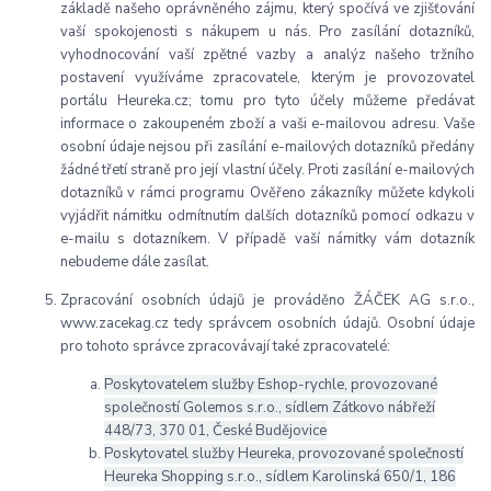
základě našeho oprávněného zájmu, který spočívá ve zjišťování
vaší spokojenosti s nákupem u nás. Pro zasílání dotazníků,
vyhodnocování vaší zpětné vazby a analýz našeho tržního
postavení využíváme zpracovatele, kterým je provozovatel
portálu Heureka.cz; tomu pro tyto účely můžeme předávat
informace o zakoupeném zboží a vaši e-mailovou adresu. Vaše
osobní údaje nejsou při zasílání e-mailových dotazníků předány
žádné třetí straně pro její vlastní účely. Proti zasílání e-mailových
dotazníků v rámci programu Ověřeno zákazníky můžete kdykoli
vyjádřit námitku odmítnutím dalších dotazníků pomocí odkazu v
e-mailu s dotazníkem. V případě vaší námitky vám dotazník
nebudeme dále zasílat.
Zpracování osobních údajů je prováděno ŽÁČEK AG s.r.o.,
www.zacekag.cz tedy správcem osobních údajů. Osobní údaje
pro tohoto správce zpracovávají také zpracovatelé:
Poskytovatelem služby Eshop-rychle, provozované
společností Golemos s.r.o., sídlem Zátkovo nábřeží
448/73, 370 01, České Budějovice
Poskytovatel služby Heureka, provozované společností
Heureka Shopping s.r.o., sídlem Karolinská 650/1, 186