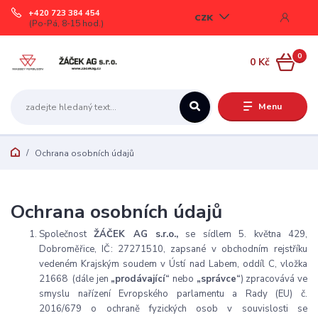
+420 723 384 454
CZK
(Po-Pá, 8-15 hod.)
0
0 Kč
Menu
Ochrana osobních údajů
Ochrana osobních údajů
Společnost
ŽÁČEK AG s.r.o.,
se sídlem 5. května 429,
Dobroměřice, IČ
: 27271510,
zapsané v obchodním rejstříku
vedeném Krajským soudem v Ústí nad Labem, oddíl C, vložka
21668 (dále jen
„prodávající“
nebo
„správce“
) zpracovává ve
smyslu nařízení Evropského parlamentu a Rady (EU) č.
2016/679 o ochraně fyzických osob v souvislosti se