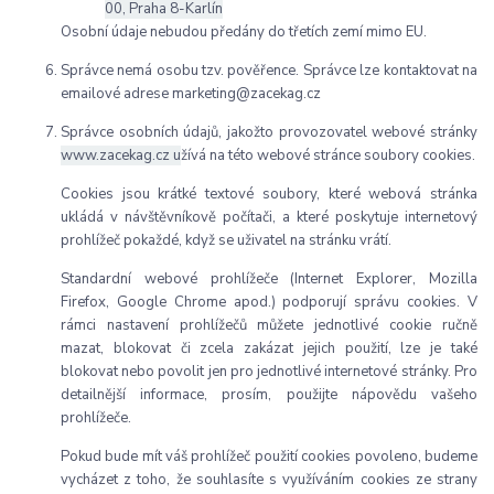
00, Praha 8-Karlín
Osobní údaje nebudou předány do třetích zemí mimo EU.
Správce nemá osobu tzv. pověřence. Správce lze kontaktovat na
emailové adrese marketing@zacekag.cz
Správce osobních údajů, jakožto provozovatel webové stránky
www.zacekag.cz
u
žívá na této webové stránce soubory cookies.
Cookies jsou krátké textové soubory, které webová stránka
ukládá v návštěvníkově počítači, a které poskytuje internetový
prohlížeč pokaždé, když se uživatel na stránku vrátí.
Standardní webové prohlížeče (Internet Explorer, Mozilla
Firefox, Google Chrome apod.) podporují správu cookies. V
rámci nastavení prohlížečů můžete jednotlivé cookie ručně
mazat, blokovat či zcela zakázat jejich použití, lze je také
blokovat nebo povolit jen pro jednotlivé internetové stránky. Pro
detailnější informace, prosím, použijte nápovědu vašeho
prohlížeče.
Pokud bude mít váš prohlížeč použití cookies povoleno, budeme
vycházet z toho, že souhlasíte s využíváním cookies ze strany