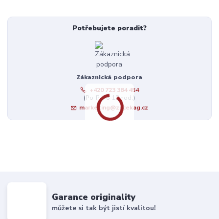
Potřebujete poradit?
Zákaznická podpora
+420 723 384 454
(Po-Pá, 8-15 hod.)
marketing@zacekag.cz
Garance originality
můžete si tak být jistí kvalitou!