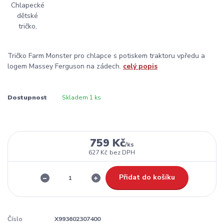
Tričko Farm Monster pro chlapce s potiskem traktoru vpředu a
logem Massey Ferguson na zádech.
celý popis
Dostupnost
Skladem 1 ks
759 Kč
/
ks
627 Kč
bez DPH
Přidat do košíku
Číslo
X993602307400