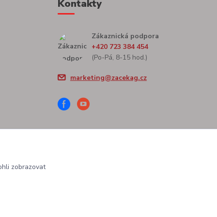
Kontakty
Zákaznická podpora
+420 723 384 454
(Po-Pá, 8-15 hod.)
marketing@zacekag.cz
hli zobrazovat