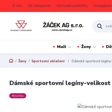
O nás
Jak nakupovat
Obchodní podmínky
Fotogalerie
Muži
Ženy
Dě
Ženy
Sportovní oblečení
Dámské sportovní legíny-
Dámské sportovní legíny-velikost
Novinka