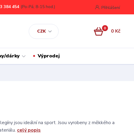
3 384 454
(Po-Pá, 8-15 hod.)
Přihlášení
0
0 Kč
CZK
ky/dárky
Výprodej
egíny jsou ideální na sport. Jsou vyrobeny z měkkého a
teriálu.
celý popis