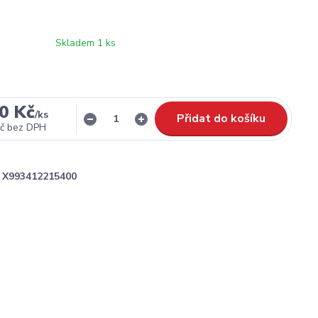
Skladem 1 ks
0 Kč
/
ks
Přidat do košíku
č
bez DPH
X993412215400