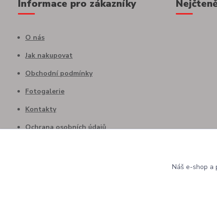
Informace pro zákazníky
Nejčteně
O nás
Jak nakupovat
Obchodní podmínky
Fotogalerie
Kontakty
Ochrana osobních údajů
Náš e-shop a p