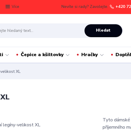
Nevíte si rady? Zavolejte.
+420 72
Více
Hledat
ti
Čepice a kšiltovky
Hračky
Doplň
velikost XL
 XL
Tyto dámské l
příjemného ma