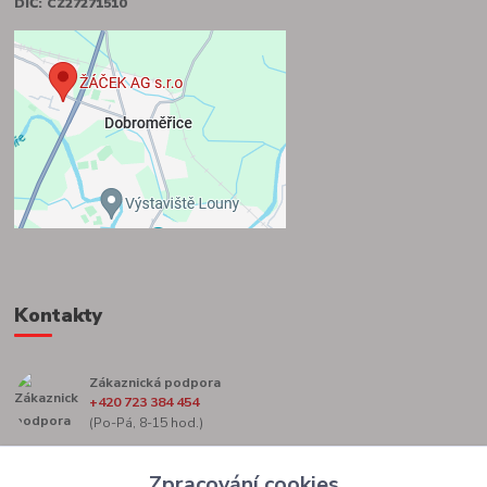
DIČ: CZ27271510
Kontakty
Zákaznická podpora
+420 723 384 454
(Po-Pá, 8-15 hod.)
marketing@zacekag.cz
Zpracování cookies