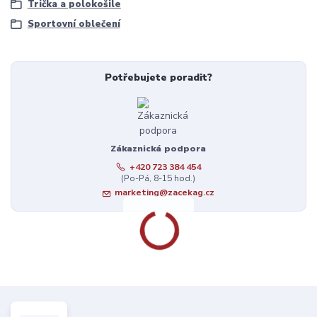
Trička a polokošile
Sportovní oblečení
Potřebujete poradit?
Zákaznická podpora
+420 723 384 454
(Po-Pá, 8-15 hod.)
marketing@zacekag.cz