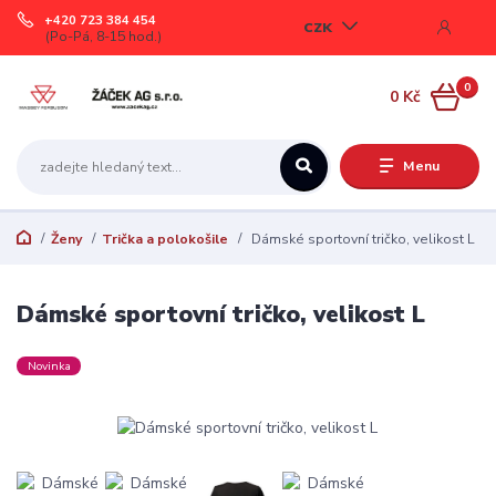
+420 723 384 454
CZK
(Po-Pá, 8-15 hod.)
0
0 Kč
Menu
Ženy
Trička a polokošile
Dámské sportovní tričko, velikost L
Dámské sportovní tričko, velikost L
Novinka