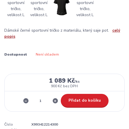
Dámské černé sportovní tričko z materiálu, který saje pot.
celý
popis
Dostupnost
Není skladem
1 089 Kč
/
ks
900 Kč
bez DPH
Přidat do košíku
Číslo
X993412214300