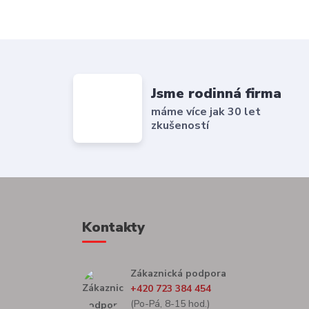
Jsme rodinná firma
máme více jak 30 let
zkušeností
Kontakty
Zákaznická podpora
+420 723 384 454
(Po-Pá, 8-15 hod.)