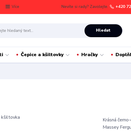
Nevíte si rady? Zavolejte.
+420 72
Více
Hledat
ti
Čepice a kšiltovky
Hračky
Doplň
Krásná černo-
Massey Fergus