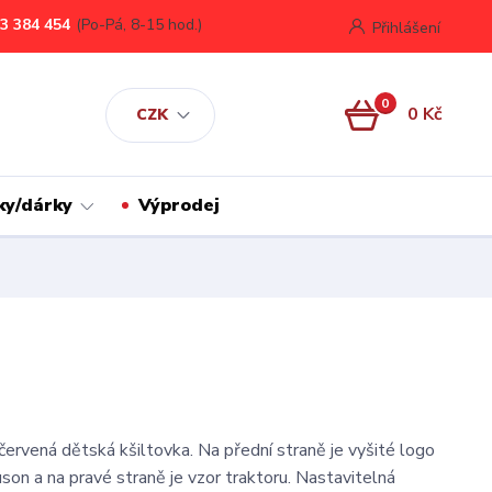
3 384 454
(Po-Pá, 8-15 hod.)
Přihlášení
0
0 Kč
CZK
ky/dárky
Výprodej
červená dětská kšiltovka. Na přední straně je vyšité logo
on a na pravé straně je vzor traktoru. Nastavitelná