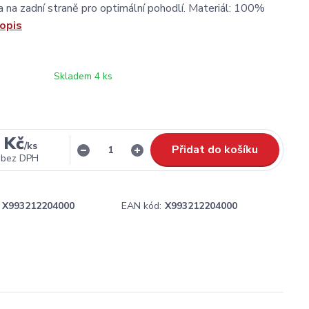
 na zadní straně pro optimální pohodlí. Materiál: 100%
popis
Skladem 4 ks
 Kč
/
ks
Přidat do košíku
bez DPH
X993212204000
EAN kód:
X993212204000