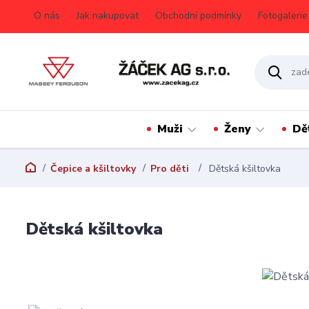
O nás
Jak nakupovat
Obchodní podmínky
Fotogalerie
Muži
Ženy
Dě
Čepice a kšiltovky
Pro děti
Dětská kšiltovka
Dětská kšiltovka