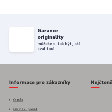
Garance
originality
můžete si tak být jistí
kvalitou!
Informace pro zákazníky
Nejčteně
O nás
Jak nakupovat