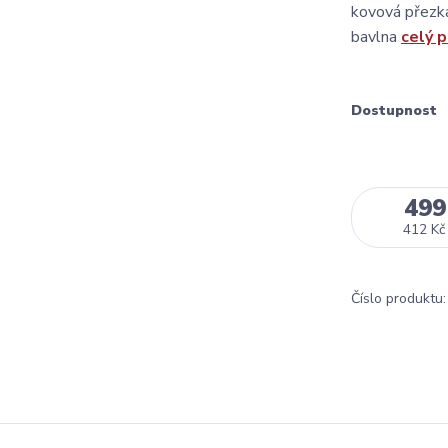
kovová přezka
bavlna
celý 
Dostupnost
499
412 Kč
Číslo produktu: