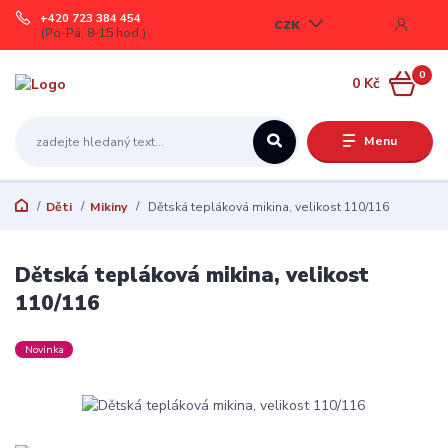
+420 723 384 454
CZK
(Po-Pá, 8-15 hod.)
0
0 Kč
Menu
Děti
Mikiny
Dětská tepláková mikina, velikost 110/116
Dětská tepláková mikina, velikost
110/116
Novinka