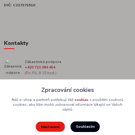
DIČ: CZ27271510
Kontakty
Zákaznická podpora
+420 723 384 454
(Po-Pá, 8-15 hod.)
marketing@zacekag.cz
Zpracování cookies
Náš e-shop a partneři potřebují Váš
souhlas
s použitím souborů
cookies, aby Vám mohli zobrazovat informace týkající se Vašich
zájmů.
Souhlasím
Nastavení
Upravit sběr cookies.