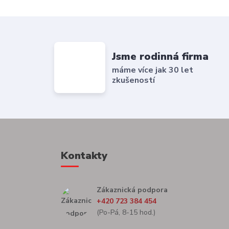
Jsme rodinná firma
máme více jak 30 let
zkušeností
Kontakty
Zákaznická podpora
+420 723 384 454
(Po-Pá, 8-15 hod.)