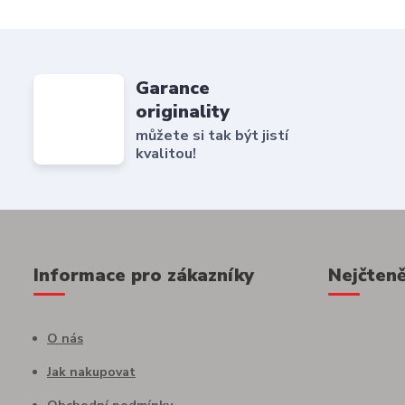
Garance
originality
můžete si tak být jistí
kvalitou!
Informace pro zákazníky
Nejčteně
O nás
Jak nakupovat