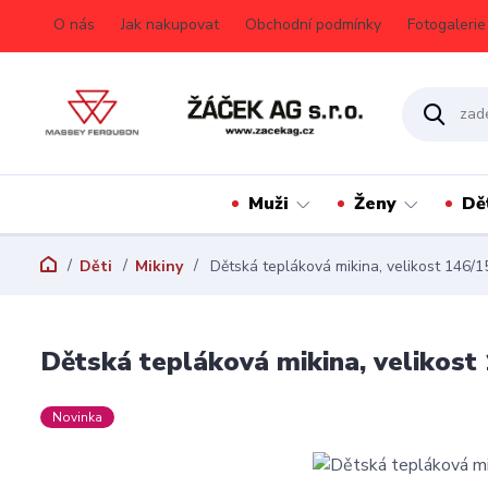
O nás
Jak nakupovat
Obchodní podmínky
Fotogalerie
Muži
Ženy
Dě
Děti
Mikiny
Dětská tepláková mikina, velikost 146/1
Dětská tepláková mikina, velikost
Novinka