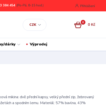
3 384 454
(Po-Pá, 8-15 hod.)
Přihlášení
0
0 Kč
CZK
ky/dárky
Výprodej
ová mikina: dvě přední kapsy, velký přední zip, žebrovaný
nžetách a spodním lemu. Materiál: 57% bavlna, 43%