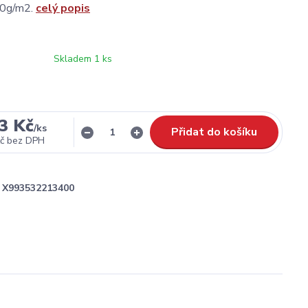
20g/m2.
celý popis
Skladem 1 ks
3 Kč
/
ks
Přidat do košíku
č
bez DPH
X993532213400