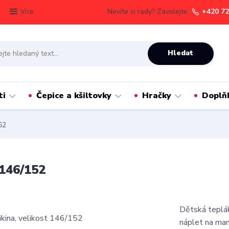
Nevíte si rady? Zavolejte.
+420 72
Více
Hledat
ti
Čepice a kšiltovky
Hračky
Doplň
52
 146/152
Dětská teplák
náplet na ma