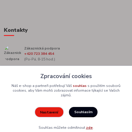
Kontakty
Zákaznická podpora
+420 723 384 454
(Po-Pá, 8-15 hod.)
marketing@zacekag.cz
Zpracování cookies
Náš e-shop a partneři potřebují Váš
souhlas
s použitím souborů
cookies, aby Vám mohli zobrazovat informace týkající se Vašich
zájmů.
Souhlasím
Nastavení
Upravit sběr cookies.
Souhlas můžete odmítnout
zde
.
Vytvořeno na
Eshop-rychle.cz