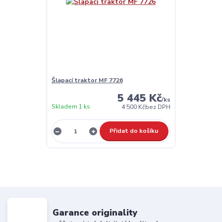
Šlapací traktor MF 7726
5 445 Kč
/
ks
Skladem 1 ks
4 500 Kč
bez DPH
Přidat do košíku
Garance originality