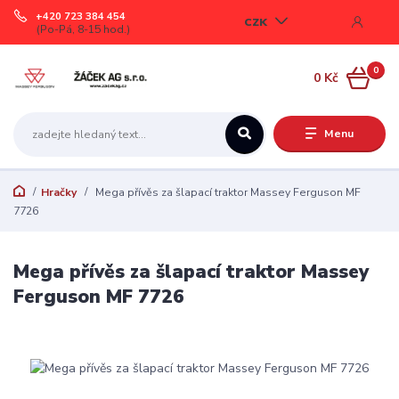
+420 723 384 454
CZK
(Po-Pá, 8-15 hod.)
0
0 Kč
Menu
Hračky
Mega přívěs za šlapací traktor Massey Ferguson MF
7726
Mega přívěs za šlapací traktor Massey
Ferguson MF 7726