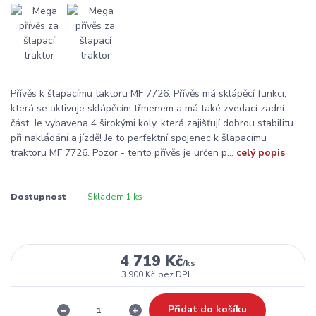
Přívěs k šlapacímu taktoru MF 7726. Přívěs má sklápěcí funkci,
která se aktivuje sklápěcím třmenem a má také zvedací zadní
část. Je vybavena 4 širokými koly, která zajišťují dobrou stabilitu
při nakládání a jízdě! Je to perfektní spojenec k šlapacímu
traktoru MF 7726. Pozor - tento přívěs je určen p...
celý popis
Dostupnost
Skladem 1 ks
4 719 Kč
/
ks
3 900 Kč
bez DPH
Přidat do košíku