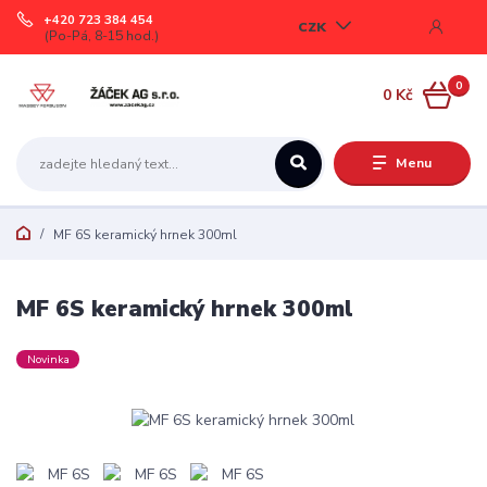
+420 723 384 454
CZK
(Po-Pá, 8-15 hod.)
0
0 Kč
Menu
MF 6S keramický hrnek 300ml
MF 6S keramický hrnek 300ml
Novinka