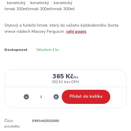
Stylový a funkční hrnek, který do vašeho každodenního života
vnese nádech Massey Ferguson.
celý popis
Dostupnost
Skladem 1 ks
365 Kč
/
ks
302 Kč
bez DPH
Přidat do košíku
Číslo
X993442502000
produktu: