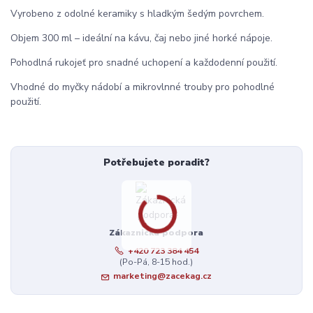
Vyrobeno z odolné keramiky s hladkým šedým povrchem.
Objem 300 ml – ideální na kávu, čaj nebo jiné horké nápoje.
Pohodlná rukojeť pro snadné uchopení a každodenní použití.
Vhodné do myčky nádobí a mikrovlnné trouby pro pohodlné
použití.
Potřebujete poradit?
Zákaznická podpora
+420 723 384 454
(Po-Pá, 8-15 hod.)
marketing@zacekag.cz