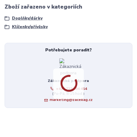
Zboží zařazeno v kategoriích
Doplňky/dárky
Klíčenky/přívěsky
Potřebujete poradit?
Zákaznická podpora
+420 723 384 454
(Po-Pá, 8-15 hod.)
marketing@zacekag.cz