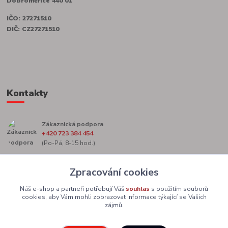
Dobroměřice 440 01
IČO: 27271510
DIČ: CZ27271510
Kontakty
Zákaznická podpora
+420 723 384 454
(Po-Pá, 8-15 hod.)
marketing@zacekag.cz
Zpracování cookies
Náš e-shop a partneři potřebují Váš
souhlas
s použitím souborů
cookies, aby Vám mohli zobrazovat informace týkající se Vašich
zájmů.