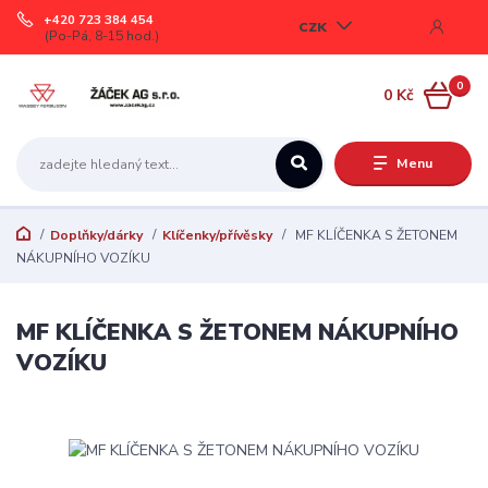
+420 723 384 454
CZK
(Po-Pá, 8-15 hod.)
0
0 Kč
Menu
Doplňky/dárky
Klíčenky/přívěsky
MF KLÍČENKA S ŽETONEM
NÁKUPNÍHO VOZÍKU
MF KLÍČENKA S ŽETONEM NÁKUPNÍHO
VOZÍKU