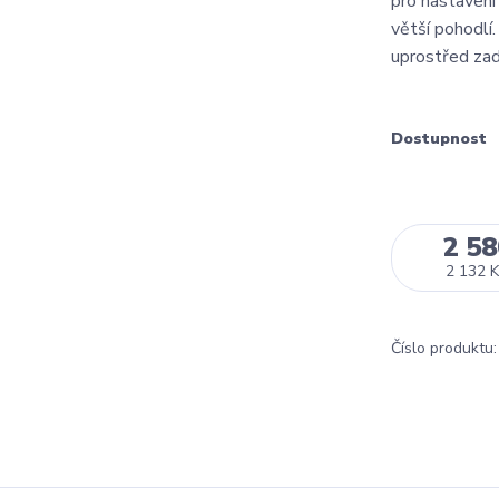
pro nastavení 
větší pohodlí
uprostřed zadn
Dostupnost
2 58
2 132 K
Číslo produktu: