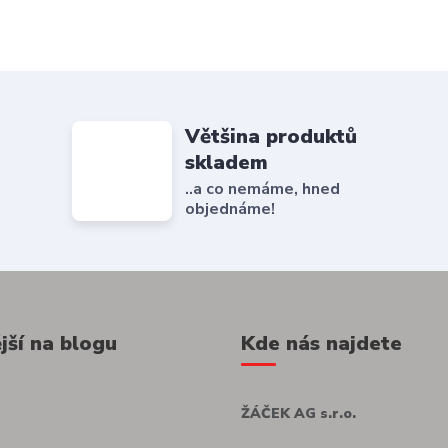
Většina produktů
skladem
..a co nemáme, hned
objednáme!
jší na blogu
Kde nás najdete
ŽÁČEK AG s.r.o.