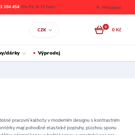
3 384 454
(Po-Pá, 8-15 hod.)
Přihlášení
0
0 Kč
CZK
ky/dárky
Výprodej
olné pracovní kalhoty v moderním designu s kontrastním
térky mají pohodlné elastické popruhy, plochou sponu