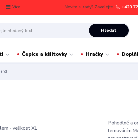
Nevíte si rady? Zavolejte.
+420 72
Více
Hledat
ti
Čepice a kšiltovky
Hračky
Doplň
st XL
Pohodlné a od
lemováním.Mon