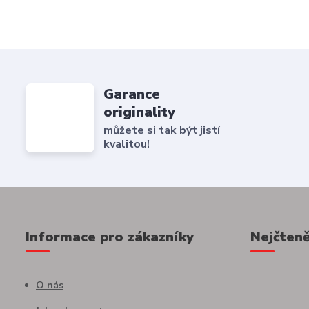
Garance
originality
můžete si tak být jistí
kvalitou!
Informace pro zákazníky
Nejčteně
O nás