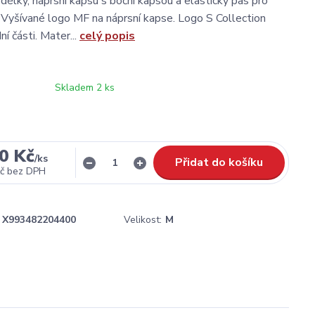
délky, náprsní kapsu s boční kapsou a elastický pas pro
. Vyšívané logo MF na náprsní kapse. Logo S Collection
í části. Mater...
celý popis
Skladem 2 ks
0 Kč
/
ks
Přidat do košíku
č
bez DPH
X993482204400
Velikost:
M