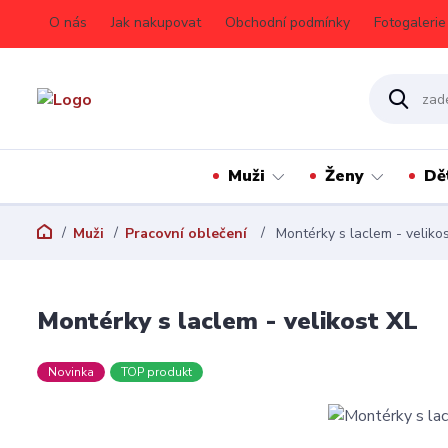
O nás
Jak nakupovat
Obchodní podmínky
Fotogalerie
Muži
Ženy
Dě
Muži
Pracovní oblečení
Montérky s laclem - veliko
Montérky s laclem - velikost XL
Novinka
TOP produkt