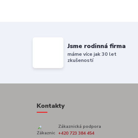
Jsme rodinná firma
máme více jak 30 let
zkušeností
Kontakty
Zákaznická podpora
+420 723 384 454