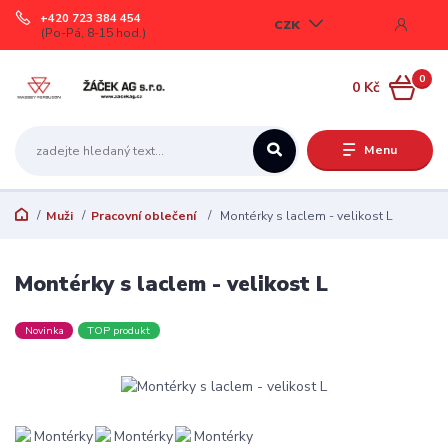
+420 723 384 454
CZK
(Po-Pá, 8-15 hod.)
0
0 Kč
Menu
Muži
Pracovní oblečení
Montérky s laclem - velikost L
Montérky s laclem - velikost L
Novinka
TOP produkt