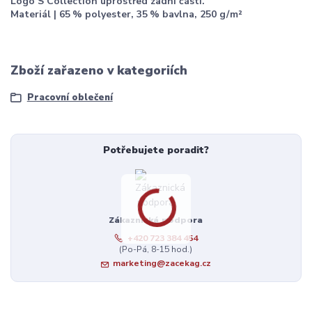
Logo S Collection uprostřed zadní části.
Materiál | 65 % polyester, 35 % bavlna, 250 g / m²
Zboží zařazeno v kategoriích
Pracovní oblečení
Potřebujete poradit?
Zákaznická podpora
+420 723 384 454
(Po-Pá, 8-15 hod.)
marketing@zacekag.cz