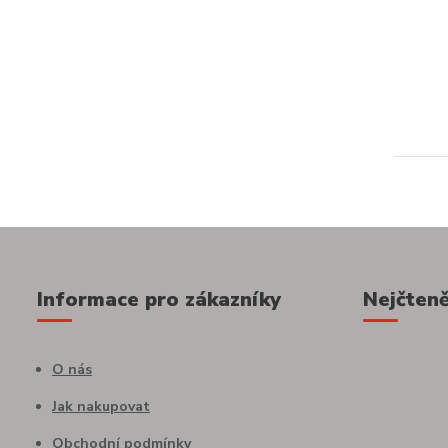
Informace pro zákazníky
Nejčteně
O nás
Jak nakupovat
Obchodní podmínky