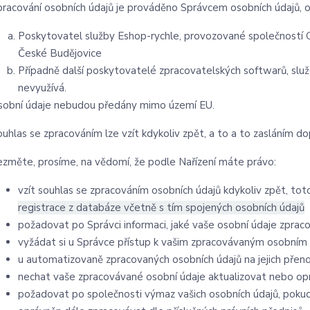
pracování osobních údajů je prováděno Správcem osobních údajů, o
Poskytovatel služby Eshop-rychle, provozované společností G
České Budějovice
Případně další poskytovatelé zpracovatelských softwarů, služ
nevyužívá.
sobní údaje nebudou předány mimo území E
U.
uhlas se zpracováním lze vzít kdykoliv zpět, a to
a to zasláním dop
ezměte, prosíme, na vědomí, že podle Nařízení máte právo:
vzít souhlas se zpracováním osobních údajů kdykoliv zpět, to
registrace z databáze včetně s tím spojených osobních údajů
požadovat po Správci informaci, jaké vaše osobní údaje zprac
vyžádat si u Správce přístup k vašim zpracovávaným osobním 
u automatizovaně zpracovaných osobních údajů na jejich přen
nechat vaše zpracovávané osobní údaje aktualizovat nebo opr
požadovat po společnosti výmaz vašich osobních údajů, pokud