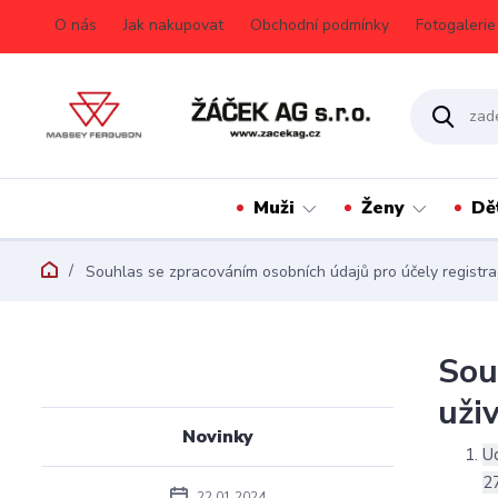
O nás
Jak nakupovat
Obchodní podmínky
Fotogalerie
Muži
Ženy
Dě
Souhlas se zpracováním osobních údajů pro účely registra
Sou
uži
Novinky
U
2
22.01.2024