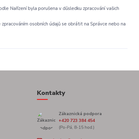
odle Nařízení byla porušena v důsledku zpracování vašich
se zpracováním osobních údajů se obrátit na Správce nebo na
Kontakty
Zákaznická podpora
+420 723 384 454
(Po-Pá, 8-15 hod.)