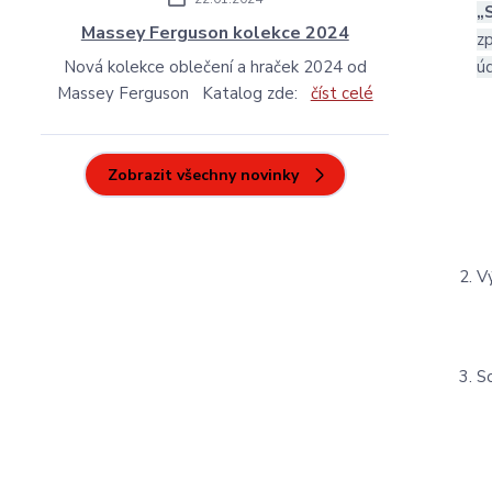
„
Massey Ferguson kolekce 2024
z
Nová kolekce oblečení a hraček 2024 od
úd
Massey Ferguson Katalog zde:
číst celé
Zobrazit všechny novinky
V
S