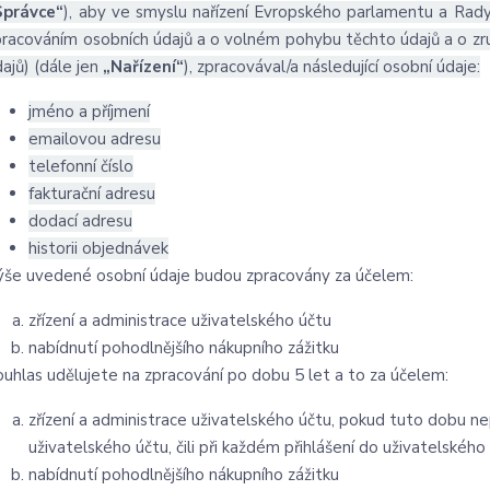
Správce“
), aby ve smyslu nařízení Evropského parlamentu a Rady
pracováním osobních údajů a o volném pohybu těchto údajů a o zru
ajů) (dále jen
„Nařízení“
), zpracovával/a následující osobní údaje:
jméno a příjmení
emailovou adresu
telefonní číslo
fakturační adresu
dodací adresu
historii objednávek
ýše uvedené osobní údaje budou zpracovány za účelem:
zřízení a administrace uživatelského účtu
nabídnutí pohodlnějšího nákupního zážitku
ouhlas udělujete na zpracování po dobu
5 let
a to za účelem:
zřízení a administrace uživatelského účtu, pokud tuto dobu n
uživatelského účtu, čili při každém přihlášení do uživatelského
nabídnutí pohodlnějšího nákupního zážitku