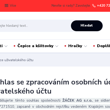
Nevíte si rady? Zavolejte.
+420 72
Více
Hledat
ti
Čepice a kšiltovky
Hračky
Doplň
ce uživatelského účtu
hlas se zpracováním osobních úd
vatelského účtu
dělujete tímto souhlas společnosti
ŽÁČEK AG s.r.o.
, se sídle
7271510, zapsané v obchodním rejstříku vedeném Krajským so