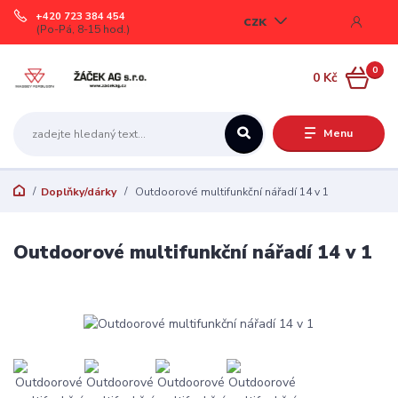
+420 723 384 454
CZK
(Po-Pá, 8-15 hod.)
0
0 Kč
Menu
Doplňky/dárky
Outdoorové multifunkční nářadí 14 v 1
Outdoorové multifunkční nářadí 14 v 1