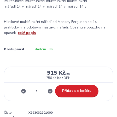
Hliníkové multifunkční nářadí od Massey Ferguson se 14
praktickými a odolnými nástavci nářadí. Obsahuje pouzdro na
opasek.
celý popis
Dostupnost
Skladem 3 ks
915 Kč
/
ks
756 Kč
bez DPH
Přidat do košíku
Číslo
X993032201000