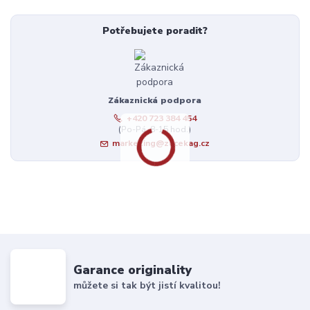
Potřebujete poradit?
Zákaznická podpora
+420 723 384 454
(Po-Pá, 8-15 hod.)
marketing@zacekag.cz
Garance originality
můžete si tak být jistí kvalitou!