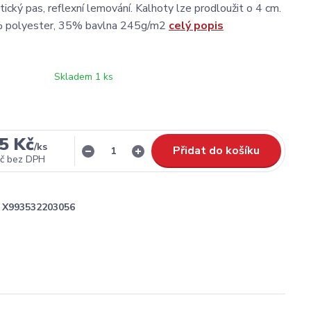
ický pas, reflexní lemování. Kalhoty lze prodloužit o 4 cm.
% polyester, 35% bavlna 245g/m2
celý popis
Skladem 1 ks
5 Kč
/
ks
Přidat do košíku
č
bez DPH
X993532203056