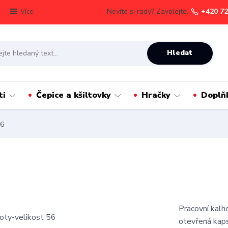
Nevíte si rady? Zavolejte.
+420 72
Více
Hledat
ti
Čepice a kšiltovky
Hračky
Doplň
56
Pracovní kalho
otevřená kaps