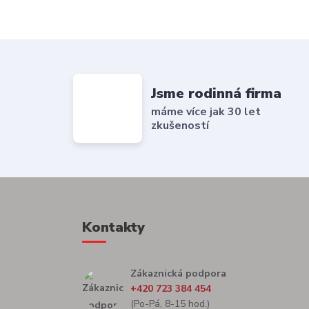
Jsme rodinná firma
máme více jak 30 let
zkušeností
Kontakty
Zákaznická podpora
+420 723 384 454
(Po-Pá, 8-15 hod.)