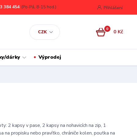
3 384 454
(Po-Pá, 8-15 hod.)
Přihlášení
0
0 Kč
CZK
ky/dárky
Výprodej
ty: 2 kapsy v pase, 2 kapsy na nohavicích na zip, 1
a na propisku nebo pravítko, chrániče kolen, poutka na