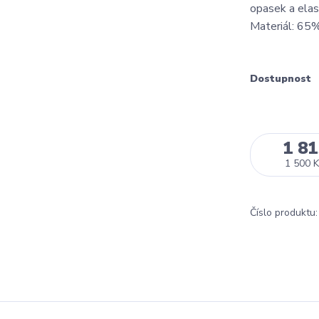
opasek a elast
Materiál: 65
Dostupnost
1 81
1 500 K
Číslo produktu: