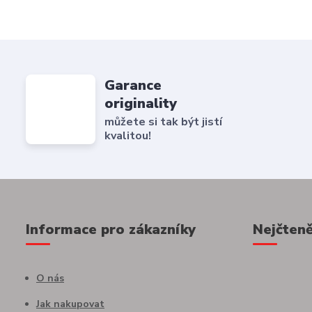
Garance
originality
můžete si tak být jistí
kvalitou!
Informace pro zákazníky
Nejčteně
O nás
Jak nakupovat