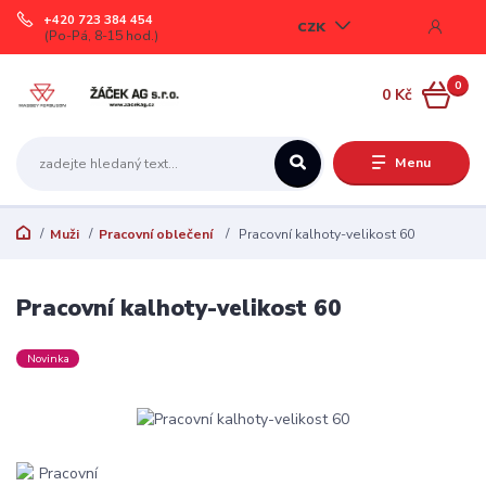
+420 723 384 454
CZK
(Po-Pá, 8-15 hod.)
0
0 Kč
Menu
Muži
Pracovní oblečení
Pracovní kalhoty-velikost 60
Pracovní kalhoty-velikost 60
Novinka