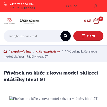
+420 723 384 454
CZK
(Po-Pá, 8-15 hod.)
0
0 Kč
Menu
Doplňky/dárky
Klíčenky/přívěsky
Přívěsek na klíče z kovu
model sklízecí mlátičky Ideal 9T
Přívěsek na klíče z kovu model sklízecí
mlátičky Ideal 9T