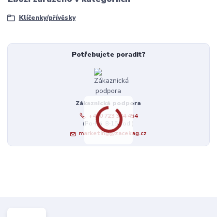
Klíčenky/přívěsky
Potřebujete poradit?
Zákaznická podpora
+420 723 384 454
(Po-Pá, 8-15 hod.)
marketing@zacekag.cz