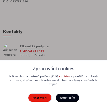
DIČ: CZ27271510
Kontakty
Zákaznická podpora
+420 723 384 454
(Po-Pá, 8-15 hod.)
marketing@zacekag.cz
Zpracování cookies
Náš e-shop a partneři potřebují Váš
souhlas
s použitím souborů
cookies, aby Vám mohli zobrazovat informace týkající se Vašich
zájmů.
Souhlasím
Nastavení
Upravit sběr cookies.