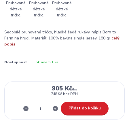
Šedobílé pruhované tričko, hladké šedé rukávy, nápis Born to
Farm na hrudi. Materiál: 100% bavlna single jersey, 180 gr
celý
popis
Dostupnost
Skladem 1 ks
905 Kč
/
ks
748 Kč
bez DPH
Přidat do košíku