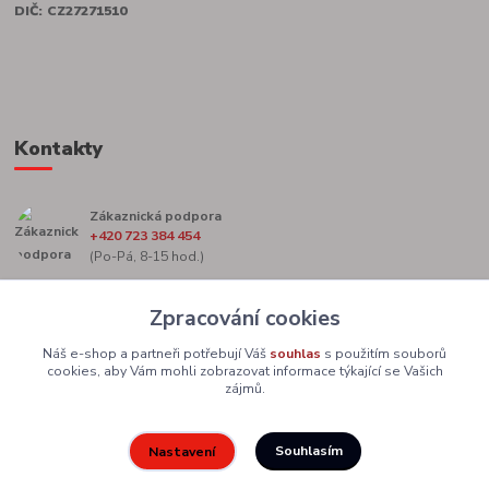
DIČ: CZ27271510
Kontakty
Zákaznická podpora
+420 723 384 454
(Po-Pá, 8-15 hod.)
marketing@zacekag.cz
Zpracování cookies
Náš e-shop a partneři potřebují Váš
souhlas
s použitím souborů
cookies, aby Vám mohli zobrazovat informace týkající se Vašich
zájmů.
Souhlasím
Nastavení
Upravit sběr cookies.