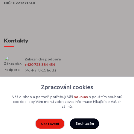
DIČ: CZ27271510
Kontakty
Zákaznická podpora
+420 723 384 454
(Po-Pá, 8-15 hod.)
marketing@zacekag.cz
Zpracování cookies
Náš e-shop a partneři potřebují Váš
souhlas
s použitím souborů
cookies, aby Vám mohli zobrazovat informace týkající se Vašich
zájmů.
Souhlasím
Nastavení
Upravit sběr cookies.