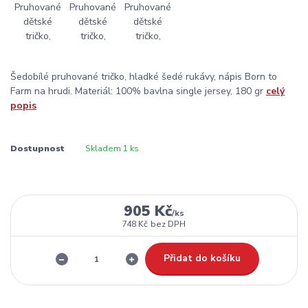
Šedobílé pruhované tričko, hladké šedé rukávy, nápis Born to
Farm na hrudi. Materiál: 100% bavlna single jersey, 180 gr
celý
popis
Dostupnost
Skladem 1 ks
905 Kč
/
ks
748 Kč
bez DPH
Přidat do košíku