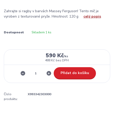
Zahrajte si ragby v barvách Massey Ferguson! Tento míč je
vyroben z texturované pryže. Hmotnost: 120 g
celý popis
Dostupnost
Skladem 1 ks
590 Kč
/
ks
488 Kč
bez DPH
Přidat do košíku
Číslo
X993342303000
produktu: