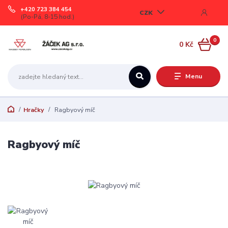
+420 723 384 454
CZK
(Po-Pá, 8-15 hod.)
0
0 Kč
Menu
Hračky
Ragbyový míč
Ragbyový míč