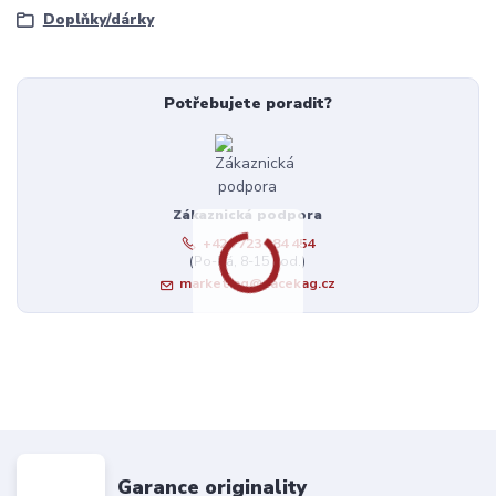
Doplňky/dárky
Potřebujete poradit?
Zákaznická podpora
+420 723 384 454
(Po-Pá, 8-15 hod.)
marketing@zacekag.cz
Garance originality