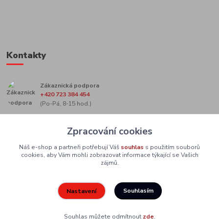
Kontakty
Zákaznická podpora
+420 723 384 454
(Po-Pá, 8-15 hod.)
marketing@zacekag.cz
Zpracování cookies
Náš e-shop a partneři potřebují Váš
souhlas
s použitím souborů
cookies, aby Vám mohli zobrazovat informace týkající se Vašich
zájmů.
Souhlasím
Nastavení
Upravit sběr cookies.
Souhlas můžete odmítnout
zde
.