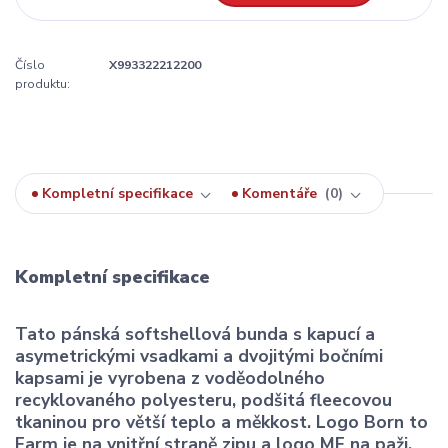
Číslo
X993322212200
produktu:
Kompletní specifikace
Komentáře
0
Kompletní specifikace
Tato pánská softshellová bunda s kapucí a
asymetrickými vsadkami a dvojitými bočními
kapsami je vyrobena z voděodolného
recyklovaného polyesteru, podšitá fleecovou
tkaninou pro větší teplo a měkkost. Logo Born to
Farm je na vnitřní straně zipu a logo MF na paži.