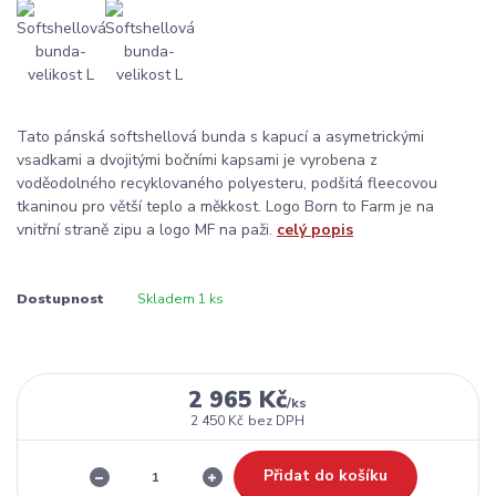
Tato pánská softshellová bunda s kapucí a asymetrickými
vsadkami a dvojitými bočními kapsami je vyrobena z
voděodolného recyklovaného polyesteru, podšitá fleecovou
tkaninou pro větší teplo a měkkost. Logo Born to Farm je na
vnitřní straně zipu a logo MF na paži.
celý popis
Dostupnost
Skladem 1 ks
2 965 Kč
/
ks
2 450 Kč
bez DPH
Přidat do košíku