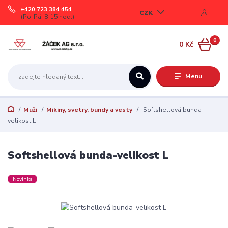
+420 723 384 454
CZK
(Po-Pá, 8-15 hod.)
0
0 Kč
Menu
Muži
Mikiny, svetry, bundy a vesty
Softshellová bunda-
velikost L
Softshellová bunda-velikost L
Novinka