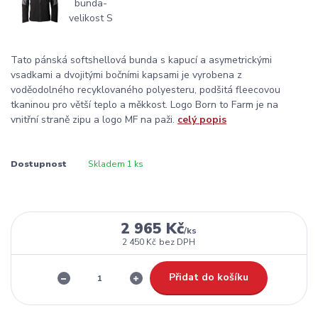
Tato pánská softshellová bunda s kapucí a asymetrickými
vsadkami a dvojitými bočními kapsami je vyrobena z
voděodolného recyklovaného polyesteru, podšitá fleecovou
tkaninou pro větší teplo a měkkost. Logo Born to Farm je na
vnitřní straně zipu a logo MF na paži.
celý popis
Dostupnost
Skladem 1 ks
2 965 Kč
/
ks
2 450 Kč
bez DPH
Přidat do košíku