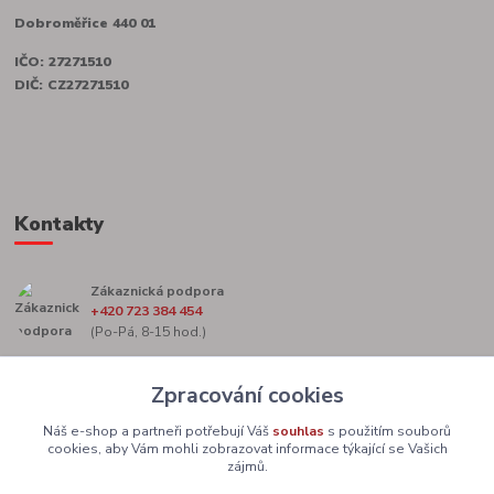
Dobroměřice 440 01
IČO: 27271510
DIČ: CZ27271510
Kontakty
Zákaznická podpora
+420 723 384 454
(Po-Pá, 8-15 hod.)
marketing@zacekag.cz
Zpracování cookies
Náš e-shop a partneři potřebují Váš
souhlas
s použitím souborů
cookies, aby Vám mohli zobrazovat informace týkající se Vašich
zájmů.