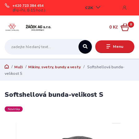
+420 723 384 454
CZK
(Po-Pá, 8-15 hod.)
0
0 Kč
Menu
Muži
Mikiny, svetry, bundy a vesty
Softshellová bunda-
velikost S
Softshellová bunda-velikost S
Novinka