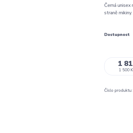
Černá unisex 
straně mikin
Dostupnost
1 81
1 500 K
Číslo produktu: