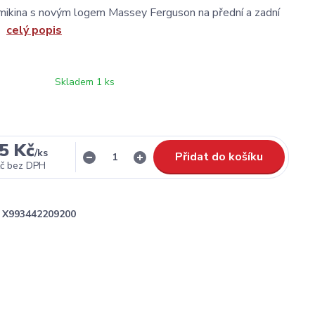
mikina s novým logem Massey Ferguson na přední a zadní
y.
celý popis
Skladem 1 ks
5 Kč
/
ks
Přidat do košíku
č
bez DPH
X993442209200