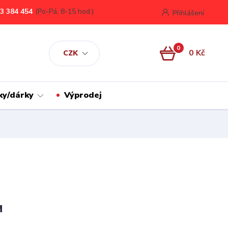
3 384 454
(Po-Pá, 8-15 hod.)
Přihlášení
0
0 Kč
CZK
ky/dárky
Výprodej
M