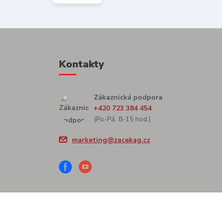
Kontakty
Zákaznická podpora
+420 723 384 454
(Po-Pá, 8-15 hod.)
marketing@zacekag.cz