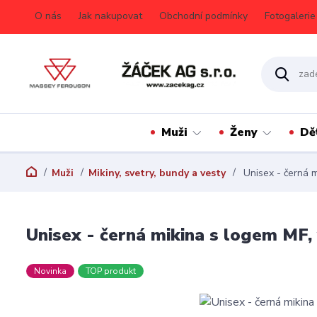
O nás
Jak nakupovat
Obchodní podmínky
Fotogalerie
Muži
Ženy
Dě
Muži
Mikiny, svetry, bundy a vesty
Unisex - černá m
Unisex - černá mikina s logem MF,
Novinka
TOP produkt