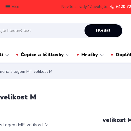
Nevíte si rady? Zavolejte.
+420 72
Více
Hledat
ti
Čepice a kšiltovky
Hračky
Doplň
ikina s logem MF, velikost M
 velikost M
velikost 