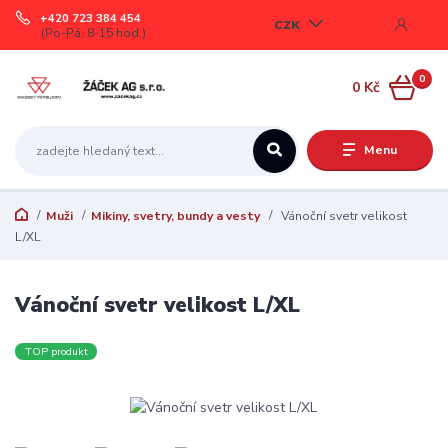
+420 723 384 454
CZK
(Po-Pá, 8-15 hod.)
0
0 Kč
Menu
Muži
Mikiny, svetry, bundy a vesty
Vánoční svetr velikost
L/XL
Vánoční svetr velikost L/XL
TOP produkt