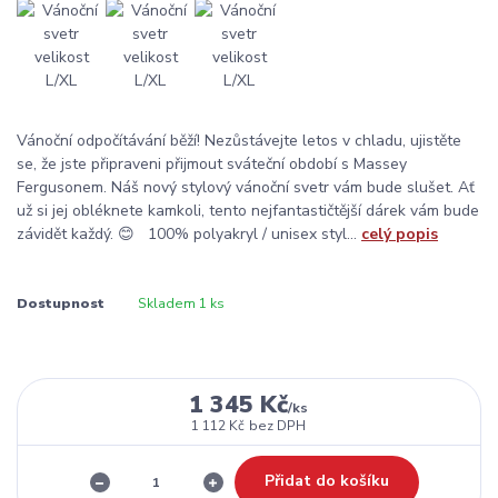
Vánoční odpočítávání běží! Nezůstávejte letos v chladu, ujistěte
se, že jste připraveni přijmout sváteční období s Massey
Fergusonem. Náš nový stylový vánoční svetr vám bude slušet. Ať
už si jej obléknete kamkoli, tento nejfantastičtější dárek vám bude
závidět každý. 😊 100% polyakryl / unisex styl...
celý popis
Dostupnost
Skladem 1 ks
1 345 Kč
/
ks
1 112 Kč
bez DPH
Přidat do košíku