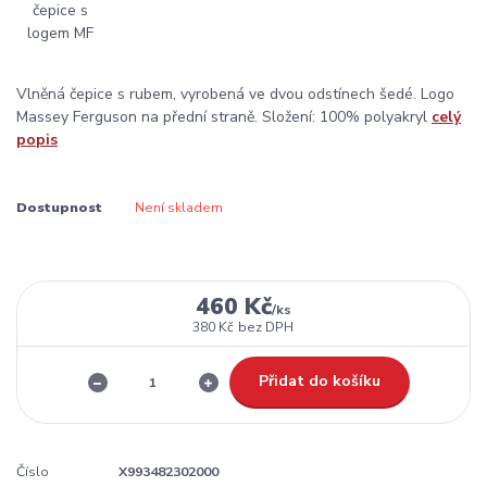
Vlněná čepice s rubem, vyrobená ve dvou odstínech šedé. Logo
Massey Ferguson na přední straně. Složení: 100% polyakryl
celý
popis
Dostupnost
Není skladem
460 Kč
/
ks
380 Kč
bez DPH
Přidat do košíku
Číslo
X993482302000