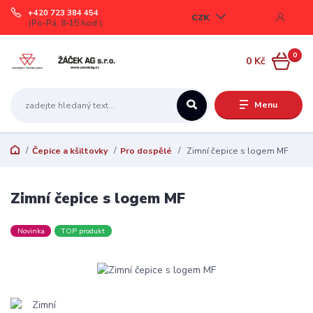
+420 723 384 454
CZK
(Po-Pá, 8-15 hod.)
0
0 Kč
Menu
Čepice a kšiltovky
Pro dospělé
Zimní čepice s logem MF
Zimní čepice s logem MF
Novinka
TOP produkt