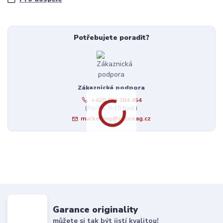
Potřebujete poradit?
Zákaznická podpora
+420 723 384 454
(Po-Pá, 8-15 hod.)
marketing@zacekag.cz
Garance originality
můžete si tak být jistí kvalitou!