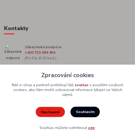
Kontakty
Zákaznická podpora
+420 723 384 454
(Po-Pá, 8-15 hod.)
marketing@zacekag.cz
Zpracování cookies
Náš e-shop a partneři potřebují Váš
souhlas
s použitím souborů
cookies, aby Vám mohli zobrazovat informace týkající se Vašich
zájmů.
Souhlasím
Nastavení
Upravit sběr cookies.
Souhlas můžete odmítnout
zde
.
Vytvořeno na
Eshop-rychle.cz